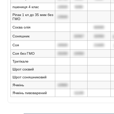
пшениця 4 клас
10500
9280
Ріпак 1 кл до 35 мкм без
23500
ГМО
Соєва олія
60000
Соняшник
32067
32050
Соя
20500
21600
Соя без ГМО
20200
19350
Тритікале
Шрот соєвий
Шрот соняшниковий
Ячмінь
10900
Ячмінь пивоварений
11100