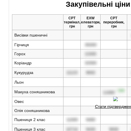
Закупівельні ціни
CPT
EXW
CPT
термінал,
елеватори,
переробник,
грн
грн
грн
Висівки пшеничні
Гірчиця
35000
Горох
11500
Коріандр
32000
Кукурудза
11123
9692
Льон
↑ 500
Макуха соняшникова
11000
Овес
Стати підтвердже
Олія соняшникова
Пшениця 2 клас
11000
9480
Пшениця 3 клас
10716
9430
9500