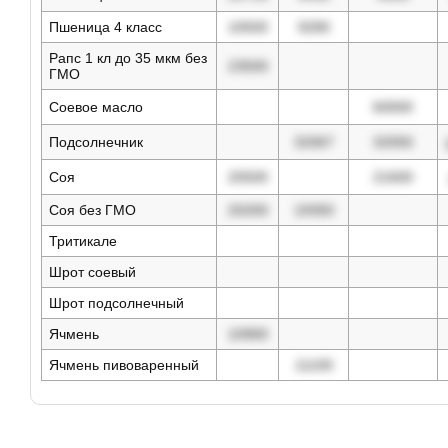
Пшеница 4 класс
10500
9280
Рапс 1 кл до 35 мкм без
23500
ГМО
Соевое масло
60000
Подсолнечник
32067
32050
Соя
20500
21600
Соя без ГМО
20200
19350
Тритикале
Шрот соевый
Шрот подсолнечный
Ячмень
10900
Ячмень пивоваренный
11100