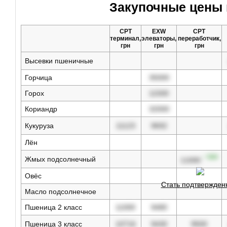
Закупочные цены 
CPT
EXW
CPT
терминал,
элеваторы,
переработчик,
грн
грн
грн
Высевки пшеничные
Горчица
35000
Горох
11500
Кориандр
32000
Кукуруза
11123
9692
Лён
↑ 500
Жмых подсолнечный
11000
Овёс
Стать подтвержде
Масло подсолнечное
Пшеница 2 класс
11000
9480
Пшеница 3 класс
10716
9430
9500