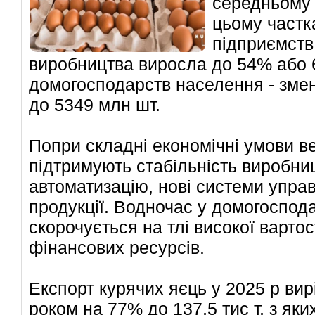
середньому 
цьому частк
підприємств
виробництва виросла до 54% або 6
домогосподарств населення - зме
до 5349 млн шт.
Попри складні економічні умови в
підтримують стабільність виробни
автоматизацію, нові системи упра
продукції. Водночас у домогоспод
скорочується на тлі високої варто
фінансових ресурсів.
Експорт курячих яєць у 2025 р вир
роком на 77% до 137,5 тис т, з як