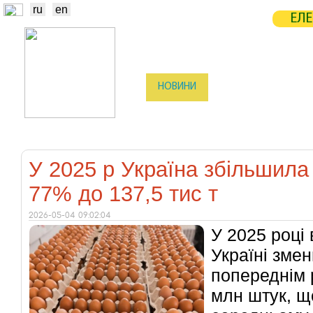
ru
en
ЕЛЕ
НОВИНИ
БІРЖА
СТАТИСТ
ТРЕЙДЕРИ
ВИРОБНИКИ
ЕЛЕ
У 2025 р Україна збільшила
77% до 137,5 тис т
2026-05-04 09:02:04
У 2025 році
Україні зме
попереднім 
млн штук, щ