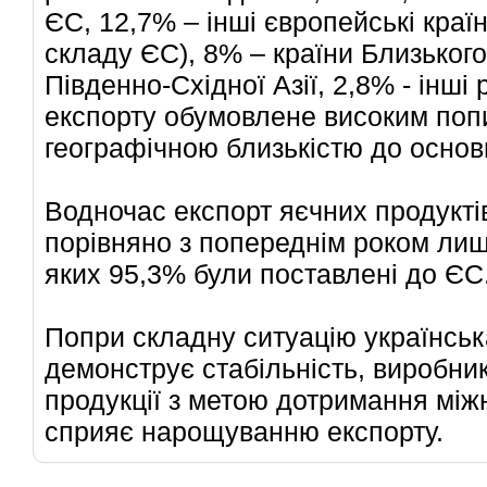
ЄС, 12,7% – інші європейські краї
складу ЄС), 8% – країни Близького
Південно-Східної Азії, 2,8% - інші
експорту обумовлене високим попи
географічною близькістю до основ
Водночас експорт яєчних продуктів
порівняно з попереднім роком лише
яких 95,3% були поставлені до ЄС
Попри складну ситуацію українськ
демонструє стабільність, виробник
продукції з метою дотримання між
сприяє нарощуванню експорту.