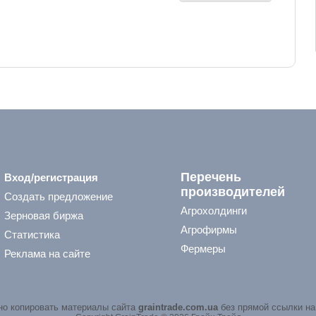
Перечень
Вход/регистрация
производителей
Создать предложение
Агрохолдинги
Зерновая биржа
Агрофирмы
Статистика
Фермеры
Реклама на сайте
о копировать материалы сайта
graintrade.com.ua
без прямой ссылки на