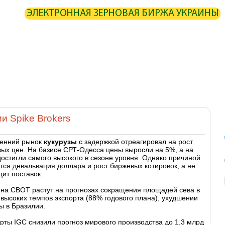
ЭЛЕКТРОННАЯ ЗЕРНОВАЯ БИРЖА УКРАИНЫ
ИРЖА
СТАТИСТИКА
КАРТА
РАСЧЕТЫ
ПАРТНЕРЫ
ОИЗВОДИТЕЛИ
ЭЛЕВАТОРЫ
ЭКСПЕДИТОРЫ
ПОРТЫ
ТЕРМИ
и Spike Brokers
ренний рынок
кукурузы
с задержкой отреагировал на рост
ых цен. На базисе СРТ-Одесса цены выросли на 5%, а на
остигли самого высокого в сезоне уровня. Однако причиной
тся девальвация доллара и рост биржевых котировок, а не
ит поставок.
на СВОТ растут на прогнозах сокращения площадей сева в
высоких темпов экспорта (88% годового плана), ухудшении
ы в Бразилии.
рты IGC снизили прогноз мирового производства до 1,3 млрд