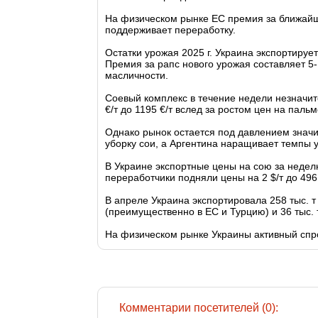
На физическом рынке ЕС премия за ближайши
поддерживает переработку.
Остатки урожая 2025 г. Украина экспортируе
Премия за рапс нового урожая составляет 5-
масличности.
Соевый комплекс в течение недели незначит
€/т до 1195 €/т вслед за ростом цен на пал
Однако рынок остается под давлением знач
уборку сои, а Аргентина наращивает темпы 
В Украине экспортные цены на сою за неделю 
переработчики подняли цены на 2 $/т до 496 
В апреле Украина экспортировала 258 тыс. т с
(преимущественно в ЕС и Турцию) и 36 тыс. 
На физическом рынке Украины активный спро
Комментарии посетителей (0):