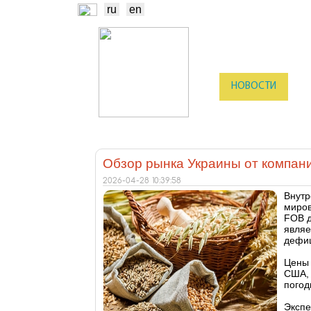
ru
en
НОВОСТИ
Б
ТРЕЙДЕРЫ
ПР
Обзор рынка Украины от компани
2026-04-28 10:39:58
Внут
миров
FOB д
являе
дефиц
Цены 
США, 
погод
Экспе