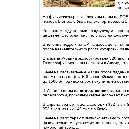
т, а 
персп
На физическом рынке Украины цены на FOB 
импорт. В апреле Украина экспортировала 1,7
Разница между ценами на кукурузу и пшеницу
дешевле. Это означает, что спрос на фураж
В течение недели на СРТ Одесса цены на
п
после незначительного роста котировки раз
В апреле Украина экспортировала 920 тыс т п
Также зафиксированы поставки в Алжир, стр
Цены на растительные масла после падения 
росту цен на нефть. В 6 европейских портах
до 1500 $/т, однако спрос покупателей оста
В Украине цены на
подсолнечник
выросли на
переработки, поскольку сырье дорожает быс
В апреле экспорт масла составил 332 тыс т
258 тыс т, из них 149 тыс т в Китай.
Цены на рапс теряют импульс активного ро
фьючерсами. Августовские контракты упали д
изменения тренда.