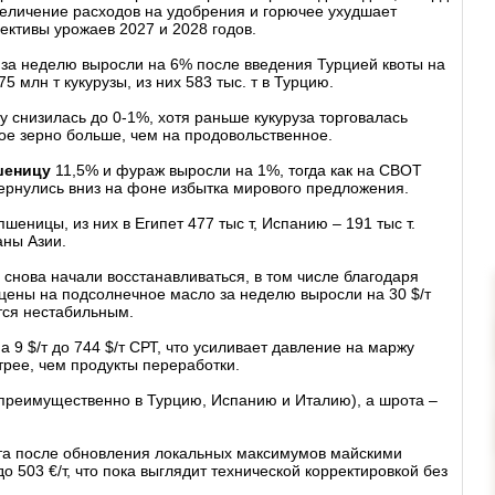
увеличение расходов на удобрения и горючее ухудшает
ективы урожаев 2027 и 2028 годов.
за неделю выросли на 6% после введения Турцией квоты на
5 млн т кукурузы, из них 583 тыс. т в Турцию.
 снизилась до 0-1%, хотя раньше кукуруза торговалась
ное зерно больше, чем на продовольственное.
шеницу
11,5% и фураж выросли на 1%, тогда как на СВОТ
вернулись вниз на фоне избытка мирового предложения.
шеницы, из них в Египет 477 тыс т, Испанию – 191 тыс т.
аны Азии.
снова начали восстанавливаться, в том числе благодаря
 цены на подсолнечное масло за неделю выросли на 30 $/т
ется нестабильным.
 9 $/т до 744 $/т СРТ, что усиливает давление на маржу
трее, чем продукты переработки.
 (преимущественно в Турцию, Испанию и Италию), а шрота –
ста после обновления локальных максимумов майскими
о 503 €/т, что пока выглядит технической корректировкой без