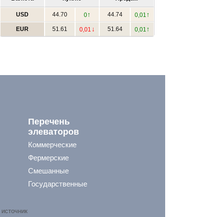
↑
↑
USD
44.70
44.74
0
0,01
↓
↑
EUR
51.61
51.64
0,01
0,01
Перечень
элеваторов
Коммерческие
Фермерские
Смешанные
Государственные
 источник