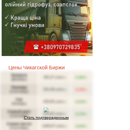
Цены Чикагской Биржи
Кукуруза
↑
182,27
0,38%
(USD/т.)
(Декабрь)
Пшеница
↓
231,49
0,16%
(USD/т.)
(Сентябрь)
Соя
↑
435,05
0,53%
(USD/т.)
(Ноябрь)
Соевый шрот
↑
343,92
0,13%
(USD/т.)
(Сентябрь)
Стать подтвержденным
Соевое масло
↑
1494,07
0,04%
(USD/т.)
(Сентябрь)