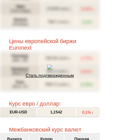
Овес
↓
178,69
0,32%
(USD/т.)
(Сентябрь)
Канола
↑
769,7
0,1%
(CAD/т.)
(Ноябрь)
Цены европейской биржи
Euronext
Пшеница
↓
263,45
1,77%
(USD/т.)
(Déc. 26)
Кукуруза
↓
282,2
2,01%
(USD/т.)
(Mars 27)
Стать подтвержденным
Рапс
↑
609,71
0,76%
(USD/т.)
(Févr. 27)
Курс евро / доллар:
↓
EUR-USD
1,1542
0,1%
Межбанковский курс валют
Валюта
Куплю
Продам