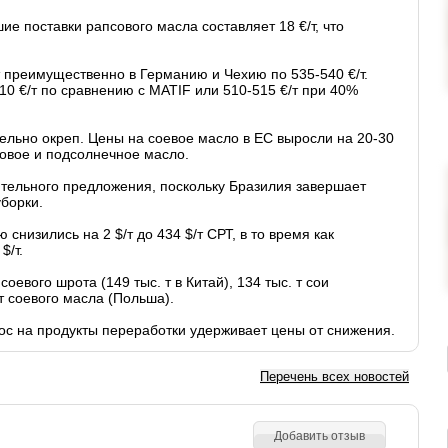
е поставки рапсового масла составляет 18 €/т, что
т преимущественно в Германию и Чехию по 535-540 €/т.
10 €/т по сравнению с MATIF или 510-515 €/т при 40%
ельно окреп. Цены на соевое масло в ЕС выросли на 20-30
ьмовое и подсолнечное масло.
ительного предложения, поскольку Бразилия завершает
уборки.
снизились на 2 $/т до 434 $/т СРТ, в то время как
$/т.
оевого шрота (149 тыс. т в Китай), 134 тыс. т сои
т соевого масла (Польша).
с на продукты переработки удерживает цены от снижения.
Перечень всех новостей
Добавить отзыв