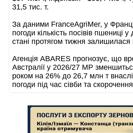
31,5 тис. т.
За даними FranceAgriMer, у Франці
погоди кількість посівів пшениці 
стані протягом тижня залишилася н
Агенція ABARES прогнозує, що вр
Австралії у 2026/27 МР зменшитьс
роком на 26% до 26,7 млн т внасл
погоди під час сівби та скорочення 