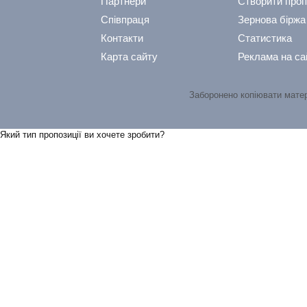
Партнери
Створити проп
Співпраця
Зернова біржа
Контакти
Статистика
Карта сайту
Реклама на са
Заборонено копіювати мате
Який тип пропозицiї ви хочете зробити?