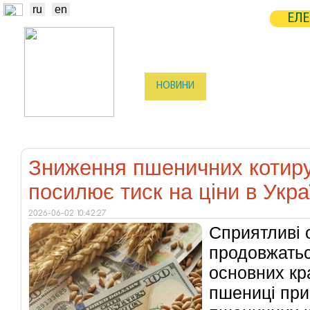
ru
en
ЕЛЕ
НОВИНИ
БІРЖА
СТАТИСТ
ТРЕЙДЕРИ
ВИРОБНИКИ
ЕЛЕ
Зниження пшеничних котиру
посилює тиск на ціни в Укра
2026-06-02 10:42:27
Сприятливі 
продовжатьс
основних кр
пшениці при