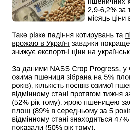
пшеничних к
2,9-6,2% за 
місяць ціни 
Таке різке падіння котирувань та
п
врожаю в Україні
завдяки покраще
знижує експортні ціни на українсь
За даними NASS Crop Progress, у
озима пшениця зібрана на 5% пло
років), кількість посівів озимої п
відмінному стані протягом тижня 
(52% рік тому), ярою пшеницею з
площ (89% в середньому за 5 років
відмінному стані знаходиться 47% 
показали (50% рік тому).