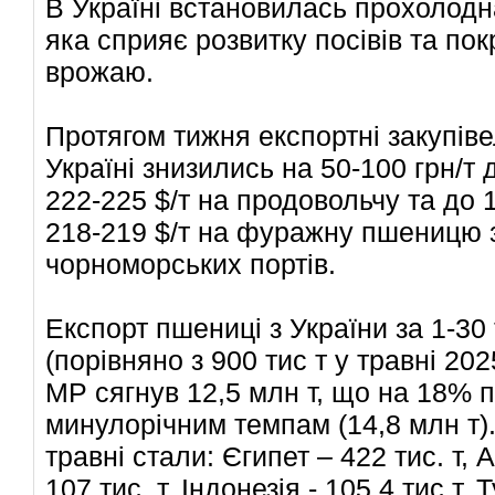
В Україні встановилась прохолодн
яка сприяє розвитку посівів та по
врожаю.
Протягом тижня експортні закупів
Україні знизились на 50-100 грн/т 
222-225 $/т на продовольчу та до 
218-219 $/т на фуражну пшеницю 
чорноморських портів.
Експорт пшениці з України за 1-30
(порівняно з 900 тис т у травні 202
МР сягнув 12,5 млн т, що на 18% 
минулорічним темпам (14,8 млн т)
травні стали: Єгипет – 422 тис. т, 
107 тис. т, Індонезія - 105,4 тис т, Т