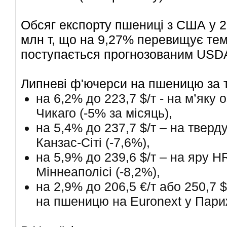
Обсяг експорту пшениці з США у 2
млн т, що на 9,27% перевищує тем
поступається прогнозованим USDA
Липневі ф'ючерси на пшеницю за 
на 6,2% до 223,7 $/т - на м’як
Чикаго (-5% за місяць),
на 5,4% до 237,7 $/т – на тве
Канзас-Сіті (-7,6%),
на 5,9% до 239,6 $/т – на яру 
Міннеаполісі (-8,2%),
на 2,9% до 206,5 €/т або 250,7 
на пшеницю на Euronext у Париж