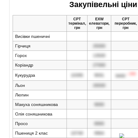
Закупівельні ціни
CPT
EXW
CPT
термінал,
елеватори,
переробник,
грн
грн
грн
Висівки пшеничні
Гірчиця
25000
Горох
13500
Коріандр
27000
↓ 200
Кукурудза
10395
9591
9400
Льон
26500
Люпин
Макуха соняшникова
9000
Олія соняшникова
Просо
8900
Пшениця 2 клас
10740
9964