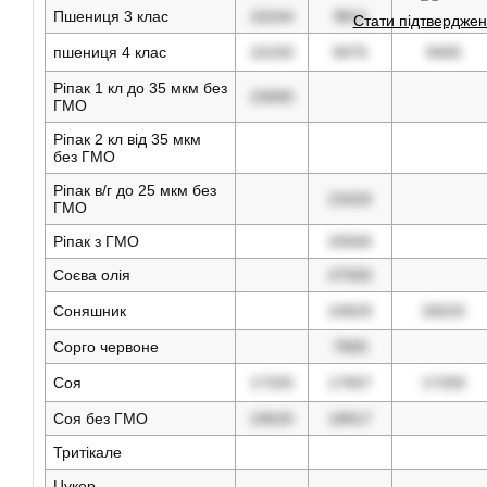
Пшениця 3 клас
10244
9811
Стати підтвердже
пшениця 4 клас
10150
9475
9400
Ріпак 1 кл до 35 мкм без
23000
ГМО
Ріпак 2 кл від 35 мкм
без ГМО
Ріпак в/г до 25 мкм без
23420
ГМО
Ріпак з ГМО
20500
Соєва олія
47500
Соняшник
24829
26625
Сорго червоне
7800
Соя
17325
17657
17200
Соя без ГМО
19525
18917
Тритікале
Цукор