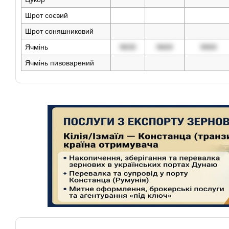
Шрот соєвий
Шрот соняшниковий
Ячмінь
9830
9669
9900
Ячмінь пивоварений