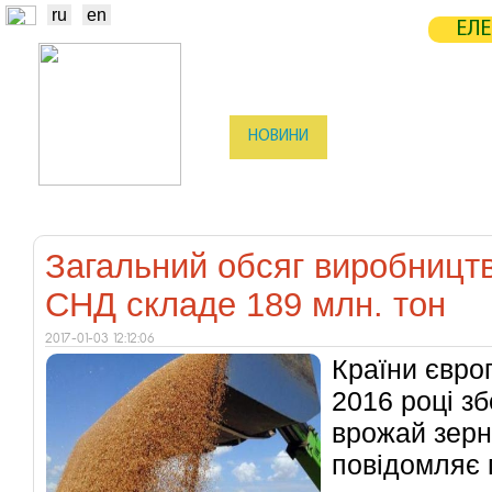
ru
en
ЕЛЕ
НОВИНИ
БІРЖА
СТАТИСТ
ТРЕЙДЕРИ
ВИРОБНИКИ
ЕЛЕ
Загальний обсяг виробницт
СНД складе 189 млн. тон
2017-01-03 12:12:06
Країни євро
2016 році з
врожай зерно
повідомляє 