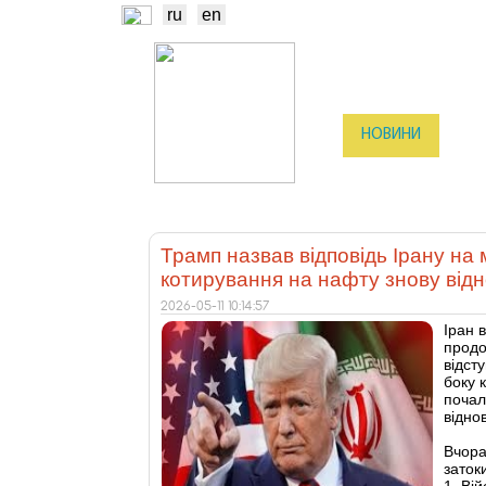
ru
en
НОВИНИ
БІР
ТРЕЙДЕРИ
ВИ
Трамп назвав відповідь Ірану на
котирування на нафту знову від
2026-05-11 10:14:57
Іран 
продо
відст
боку 
почал
відно
Вчора
заток
1. Ві