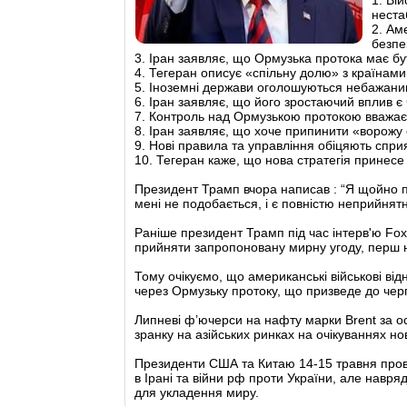
неста
2. Ам
безпе
3. Іран заявляє, що Ормузька протока має бу
4. Тегеран описує «спільну долю» з країнами
5. Іноземні держави оголошуються небажаним
6. Іран заявляє, що його зростаючий вплив є
7. Контроль над Ормузькою протокою вважає
8. Іран заявляє, що хоче припинити «ворожу
9. Нові правила та управління обіцяють спри
10. Тегеран каже, що нова стратегія принесе 
Президент Трамп вчора написав : “Я щойно пр
мені не подобається, і є повністю неприйнят
Раніше президент Трамп під час інтерв'ю Fo
прийняти запропоновану мирну угоду, перш ніж
Тому очікуємо, що американські військові в
через Ормузьку протоку, що призведе до черг
Липневі ф’ючерси на нафту марки Brent за ос
зранку на азійських ринках на очікуваннях но
Президенти США та Китаю 14-15 травня провед
в Ірані та війни рф проти України, але навря
для укладення миру.