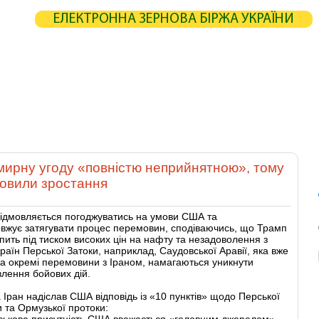
ЕЛЕКТРОННА ЗЕРНОВА БІРЖА УКРАЇНИ
ЖА
СТАТИСТИКА
КАРТА
РОЗРАХУНКИ
ПАРТНЕРИ
РОБНИКИ
ЕЛЕВАТОРИ
ЕКСПЕДИТОРИ
ПОРТИ
ТЕРМІНАЛИ
 мирну угоду «повністю неприйнятною», тому
новили зростання
відмовляється погоджуватись на умови США та
вжує затягувати процес перемовин, сподіваючись, що Трамп
упить під тиском високих цін на нафту та незадоволення з
країн Перської Затоки, наприклад, Саудовської Аравії, яка вже
а окремі перемовини з Іраном, намагаються уникнути
влення бойових дій.
 Іран надіслав США відповідь із «10 пунктів» щодо Перської
и та Ормузької протоки:
йськова присутність США вважається «головним джерелом»