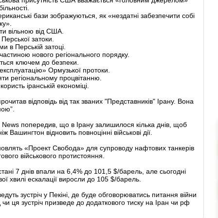
більності.
ериканські бази зображуються, як «нездатні забезпечити собі
ку».
ти вільною від США.
 Перської затоки.
и в Перській затоці.
 частиною нового регіонального порядку.
ться ключем до безпеки.
 експлуатацію» Ормузької протоки.
яти регіональному процвітанню.
користь іранській економіці.
очитав відповідь від так званих "Представників" Ірану. Вона
ною”.
x News попередив, що в Ірану залишилося кілька днів, щоб
 Вашингтон відновить повноцінні військові дії.
ідновлять «Проект Свобода» для супроводу нафтових танкерів
ового військового протистояння.
тані 7 днів впали на 6,4% до 101,5 $/барель, але сьогодні
вої хвилі ескалації виросли до 105 $/барель.
уть зустріч у Пекіні, де буде обговорюватись питання війни
д чи ця зустріч призведе до додаткового тиску на Іран чи рф