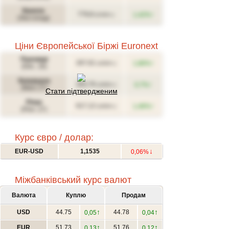
Канола
↑
779,8
1,42%
(CAD/т.)
(Листопад)
Ціни Європейської Біржі Euronext
Пшениця
↑
267,61
1,86%
(USD/т.)
(Déc. 26)
Кукурудза
↑
283,76
0,7%
(USD/т.)
(Mars 27)
Стати підтвердженим
Ріпак
↑
617,12
1,46%
(USD/т.)
(Févr. 27)
Курс євро / долар:
↓
EUR-USD
1,1535
0,06%
Міжбанківський курс валют
Валюта
Куплю
Продам
↑
↑
USD
44.75
44.78
0,05
0,04
↑
↑
EUR
51.73
51.76
0,13
0,12