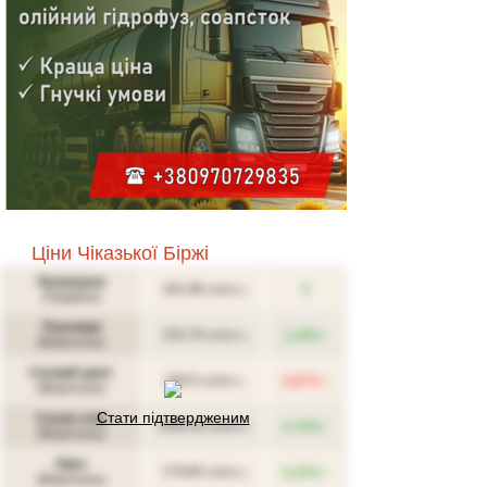
Цiни Чiказької Бiржi
Кукурудза
181,88
0
(USD/т.)
(Грудень)
Пшениця
↑
234,79
1,35%
(USD/т.)
(Вересень)
Соєвий шрот
↓
340,5
0,87%
(USD/т.)
(Вересень)
Стати підтвердженим
Соєва олія
↑
1504,43
0,74%
(USD/т.)
(Вересень)
Овес
↑
179,85
0,32%
(USD/т.)
(Вересень)