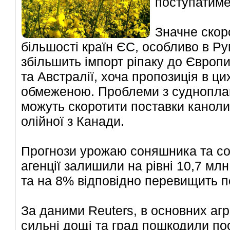
поступатимет
Значне скор
більшості країн ЄС, особливо в Ру
збільшить імпорт ріпаку до Європи
та Австралії, хоча пропозиція в ци
обмеженою. Проблеми з суднопла
можуть скоротити поставки каноли 
олійної з Канади.
Прогнози урожаю соняшника та сої
агенції залишили на рівні 10,7 млн
та на 8% відповідно перевищить п
За даними Reuters, в основних агр
сильні дощі та град пошкодили по