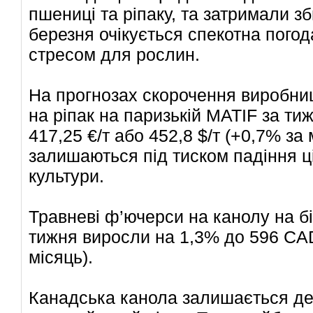
пшениці та ріпаку, та затримали з
березня очікується спекотна пого
стресом для рослин.
На прогнозах скорочення виробни
на ріпак на паризькій MATIF за ти
417,25 €/т або 452,8 $/т (+0,7% за 
залишаються під тиском падіння ці
культури.
Травневі ф’ючерси на канолу на бі
тижня виросли на 1,3% до 596 CAD/
місяць).
Канадська канола залишається д