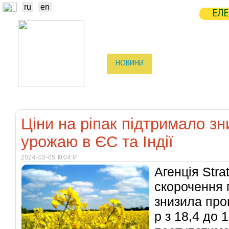
ru
en
ЕЛЕ
НОВИНИ
БІРЖА
СТАТИСТ
ТРЕЙДЕРИ
ВИРОБНИКИ
ЕЛЕ
Ціни на ріпак підтримало зн
урожаю в ЄС та Індії
2024-03-05 10:04:17
Агенція Stra
скорочення 
знизила про
р з 18,4 до 