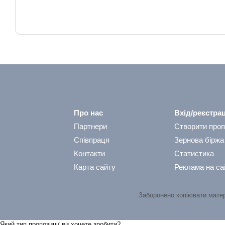
Про нас
Вхід/реєстрац
Партнери
Створити проп
Співпраця
Зернова біржа
Контакти
Статистика
Карта сайту
Реклама на са
Заборонено копіювати мате
Який тип пропозицiї ви хочете зробити?