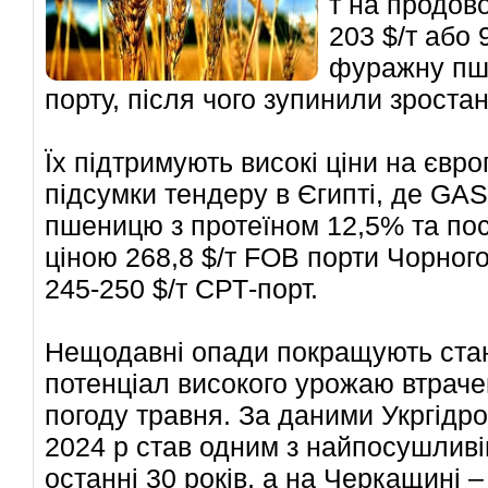
т на продов
203 $/т або 
фуражну пш
порту, після чого зупинили зроста
Їх підтримують високі ціни на єв
підсумки тендеру в Єгипті, де GA
пшеницю з протеїном 12,5% та пос
ціною 268,8 $/т FOB порти Чорног
245-250 $/т СРТ-порт.
Нещодавні опади покращують стан 
потенціал високого урожаю втраче
погоду травня. За даними Укргідр
2024 р став одним з найпосушливіш
останні 30 років, а на Черкащині – 