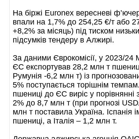
На біржі Euronex вересневі ф’юч
впали на 1,7% до 254,25 €/т або 27
+8,2% за місяць) під тиском низьки
підсумків тендеру в Алжирі.
За даними Єврокомісії, у 2023/24 
ЄС експортував 28,2 млн т пшениці
Румунія -6,2 млн т) із прогнозова
5% поступається торішнім темпам.
пшениці до ЄС виріс у порівнянні 
2% до 8,7 млн т (при прогнозі USDA
млн т поставила Україна. Іспанія 
пшениці, а Італія – 1,2 млн т.
Державна алжирська агенція OAIC