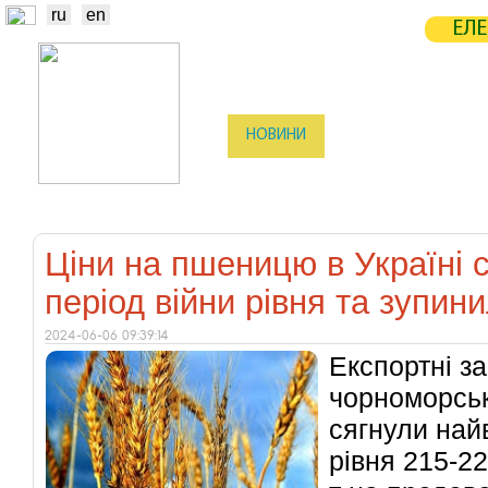
ru
en
ЕЛЕ
НОВИНИ
БІРЖА
СТАТИСТ
ТРЕЙДЕРИ
ВИРОБНИКИ
ЕЛЕ
Ціни на пшеницю в Україні 
період війни рівня та зупин
2024-06-06 09:39:14
Експортні за
чорноморськ
сягнули най
рівня 215-22