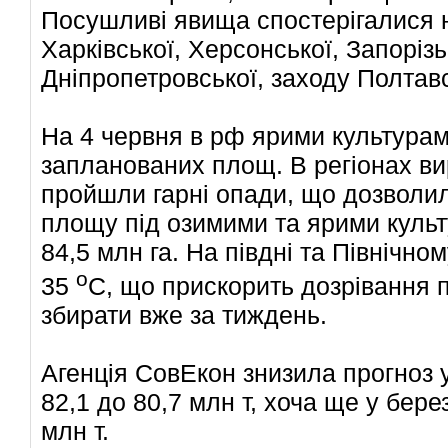
Посушливі явища спостерігалися 
Харківської, Херсонської, Запорізь
Дніпропетровської, заходу Полтав
На 4 червня в рф ярими культура
запланованих площ. В регіонах в
пройшли гарні опади, що дозволил
площу під озимими та ярими культ
84,5 млн га. На півдні та Північно
о
35
С, що прискорить дозрівання п
збирати вже за тиждень.
Агенція СовЕкон знизила прогноз 
82,1 до 80,7 млн т, хоча ще у бере
млн т.