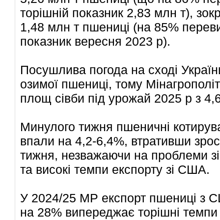
торішній показник 2,83 млн т), зок
1,48 млн т пшениці (на 85% перев
показник вересня 2023 р).
Посушлива погода на сході Україн
озимої пшениці, тому Мінагрополі
площ сівби під урожай 2025 р з 4,6
Минулого тижня пшеничні котирува
впали на 4,2-6,4%, втративши зро
тижня, незважаючи на проблеми з
та високі темпи експорту зі США.
У 2024/25 МР експорт пшениці з С
на 28% випереджає торішні темпи 