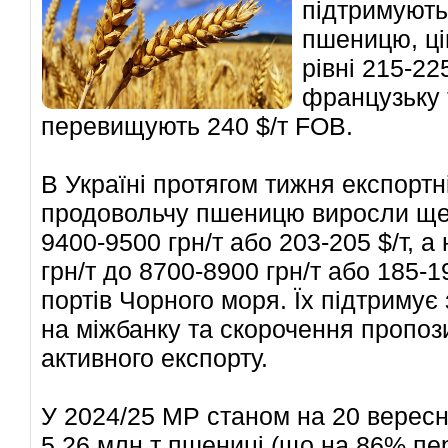
підтримують
пшеницю, ці
рівні 215-22
французьку 
перевищують 240 $/т FOB.
В Україні протягом тижня експортні
продовольчу пшеницю виросли ще 
9400-9500
грн/т або 203-205 $/т, 
грн/т до
8700-8900
грн/т або 185-1
портів Чорного моря. Їх підтримує
на міжбанку та скорочення пропози
активного експорту.
У 2024/25 МР станом на 20 вересн
5,26 млн т пшениці (що на 86% пе