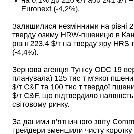
Euronext (-4,2%).
Залишилися незмінними на рівні 2
тверду озиму HRW-пшеницю в Канза
рівні 223,4 $/т на тверду яру HRS
(-4,4%).
Зернова агенція Тунісу ODC 19 ве
планувала) 125 тис т м’якої пшени
$/т C&F та 100 тис т твердої пшени
$/т C&F, що підтвердило наявніст
світовому ринку.
За даними п’ятничного звіту Commi
трейдери зменшили чисту коротку 