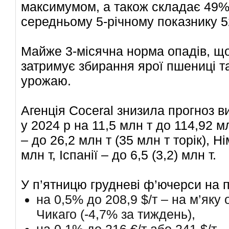
максимумом, а також складає 49%
середньому 5-річному показнику 
Майже 3-місячна норма опадів, що
затримує збирання ярої пшениці 
урожаю.
Агенція Coceral знизила прогноз 
у 2024 р на 11,5 млн т до 114,92 м
– до 26,2 млн т (35 млн т торік), Н
млн т, Іспанії – до 6,5 (3,2) млн т.
У п’ятницю грудневі ф’ючерси на
на 0,5% до 208,9 $/т – на м’як
Чикаго (-4,7% за тиждень),
на 0,1% до 216 €/т або 241 $/т 