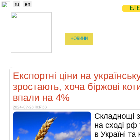
ru
en
ЕЛЕ
НОВИНИ
БІРЖА
СТАТИСТ
ТРЕЙДЕРИ
ВИРОБНИКИ
ЕЛЕ
Експортні ціни на українсь
зростають, хоча біржові ко
впали на 4%
2024-09-23 10:17:33
Складнощі з
на сході рф
в Україні та