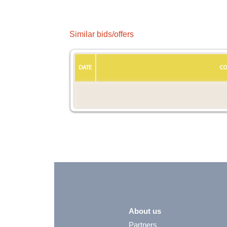
Similar bids/offers
DATE
CO
About us
Partners