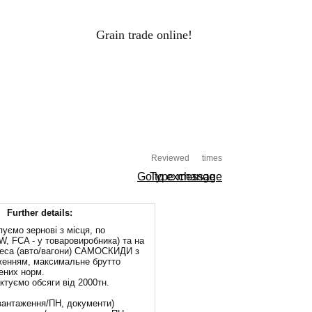
Grain trade online!
RAIN PRICES
Log-in
ALS
HOLDINGS
PROCESSORS
Reviewed
times
Go to exchange
Type message
Further details:
пуємо зернові з місця, по
, FCA - у товаровиробника) та на
еса (авто/вагони) САМОСКИДИ з
женням, максимальне брутто
ених норм.
ктуємо обсяги від 2000тн.
ивантаження/ПН, документи)