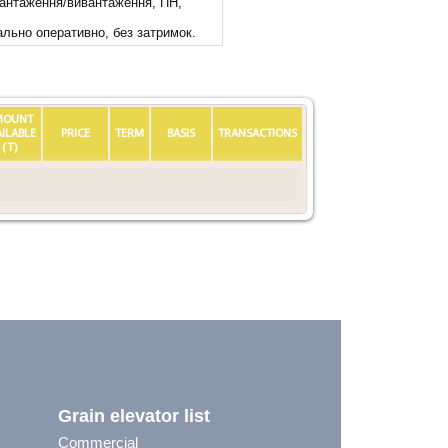
вантаження/вивантаження, ПН,
льно оперативно, без затримок.
MOUNT
AILABLE
PRICE
TERM
BASIS
TRANSACTIONS
(T)
Grain elevator list
Commercial