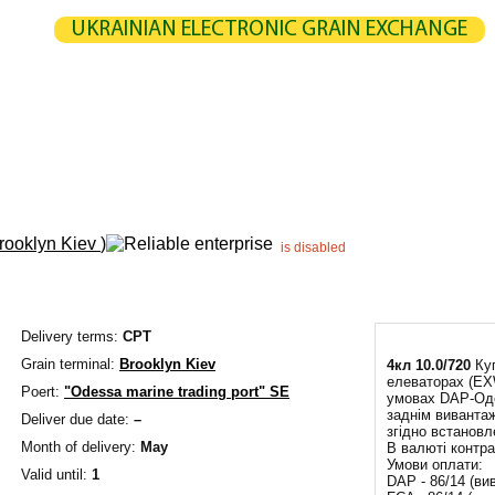
UKRAINIAN ELECTRONIC GRAIN EXCHANGE
NGE
STATISTICS
MAP
CALCULATION
PARTNERS
G
UCERS / VENDORS
ELEVATORS
EXPEDITERS
PORTS
TERMIN
rooklyn Kiev
)
is disabled
Delivery terms:
CPT
Grain terminal:
Brooklyn Kiev
4кл 10.0/720
Ку
елеваторах (EXW
Poert:
"Odessa marine trading port" SE
умовах DAP-Од
заднім виванта
Deliver due date:
–
згідно встановл
Month of delivery:
May
В валюті контра
Умови оплати:
Valid until:
1
DAP - 86/14 (в