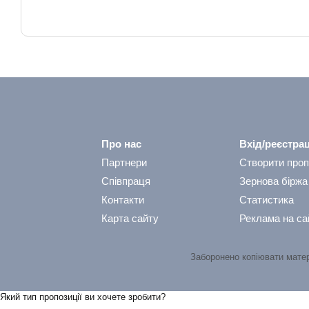
Про нас
Вхід/реєстрац
Партнери
Створити проп
Співпраця
Зернова біржа
Контакти
Статистика
Карта сайту
Реклама на са
Заборонено копіювати мате
Який тип пропозицiї ви хочете зробити?