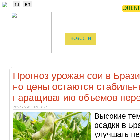
ru
en
ЭЛЕК
НОВОСТИ
БИРЖА
СТАТИ
ТРЕЙДЕРЫ
ПРОИЗВОДИТЕЛИ
Прогноз урожая сои в Браз
но цены остаются стабильн
наращиванию объемов пер
2024-12-03 12:03:59
Высокие те
осадки в Бр
улучшать пе