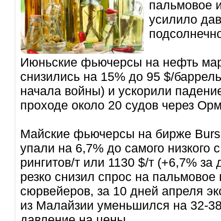
пальмовое и
усилило да
подсолнечно
Июньские фьючерсы на нефть мар
снизились на 15% до 95 $/баррель
начала войны) и ускорили падение
проходе около 20 судов через Орм
Майские фьючерсы на бирже Bursa
упали на 6,7% до самого низкого 
рингитов/т или 1130 $/т (+6,7% за 
резко снизил спрос на пальмовое
сюрвейеров, за 10 дней апреля э
из Малайзии уменьшился на 32-38
давление на цены.