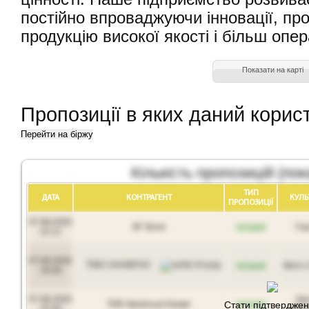
постійно впроваджуючи інновації, пр
продукцію високої якості і більш опер
Показати на карті
Пропозиції в яких даний корис
Перейти на біржу
Кількість пропозицій (пок
ТИП
ДАТА
КОНТРАГЕНТ
КУЛЬ
ПРОПОЗИЦIЇ
07.08.2026
ФГ Воля
продам
Гор
22:11
07.08.2026
ТОВ САНАВІТАС
продам
Жито 2
19:28
07.08.2026
Шр
ТОВ Українські Корми
Стати підтвердже
продам