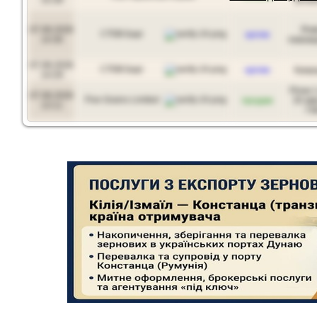
15:39
ріпак
07.08.2026
Ячм
СТОВ Барі
куплю
14:30
пивова
07.08.2026
СТОВ Барі
куплю
Кукур
14:29
Ріпак 1
07.08.2026
Five Grains Limited
продам
35 мк
13:11
Г