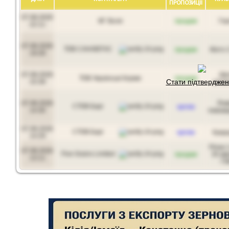
ПРОПОЗИЦIЇ
07.08.2026
ФГ Воля
продам
Гор
22:11
07.08.2026
ТОВ САНАВІТАС
продам
Жито 2
19:28
07.08.2026
Шр
ТОВ Українські Корми
продам
Стати підтвердже
15:39
ріпак
07.08.2026
Ячм
СТОВ Барі
куплю
14:30
пивова
07.08.2026
СТОВ Барі
куплю
Кукур
14:29
Ріпак 1
07.08.2026
Five Grains Limited
продам
35 мк
13:11
Г