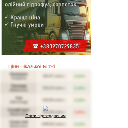
Цiни Чiказької Бiржi
Кукурудза
↑
182,67
0,54%
(USD/т.)
(Грудень)
Пшениця
↑
232,22
0,16%
(USD/т.)
(Вересень)
Соя
↑
433,94
0,28%
(USD/т.)
(Листопад)
Соєвий шрот
↓
343,26
0,06%
(USD/т.)
(Вересень)
Стати підтвердженим
Соєва олія
↑
1495,62
0,15%
(USD/т.)
(Вересень)