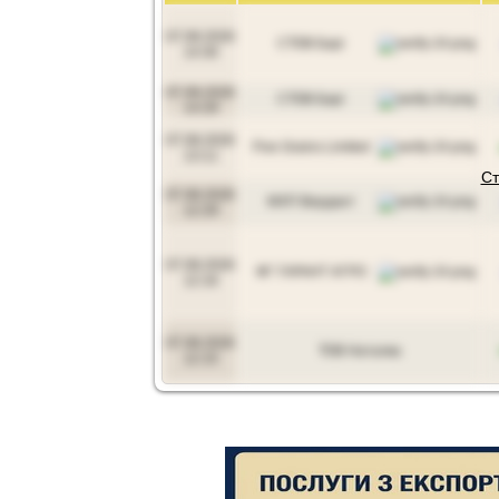
07.08.2026
СТОВ Барі
14:30
07.08.2026
СТОВ Барі
14:29
07.08.2026
Five Grains Limited
13:11
Ст
07.08.2026
МХП Вердант
12:29
07.08.2026
ФГ ГАРАНТ АГРО
12:16
07.08.2026
ТОВ Наталка
12:15