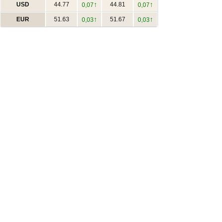
↑
↑
USD
44.77
44.81
0,07
0,07
↑
↑
EUR
51.63
51.67
0,03
0,03