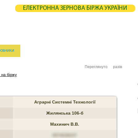
ЕЛЕКТРОННА ЗЕРНОВА БІРЖА УКРАЇНИ
ЖА
СТАТИСТИКА
КАРТА
РОЗРАХУНКИ
ПАРТНЕРИ
РОБНИКИ
ЕЛЕВАТОРИ
ЕКСПЕДИТОРИ
ПОРТИ
ТЕРМІНАЛИ
Переглянуто
разів
 на біржу
Аграрні Системні Технології
Жилянська 106-б
Махинич В.В.
0974538237