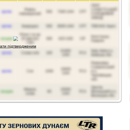
ПРАТ
Ячмінь
СЛАВУТСЬКИЙ
куплю
500
7300 UAH
CPT
пивоварений
СОЛОДОВИЙ
ЗАВОД
куплю
Кукурудза
500
8000 UAH
CPT
ТОВ М.В. Карго
Ріпак 1 кл до
Констанца ,
продам
35 мкм без
300
620 USD
CIF
Румунія
ГМО
ати підтвердженим
61900
Київ, Київ р-н,
куплю
Соєва олія
100
FCA
UAH
Київська обл.
Романківці,
Сокирянський
19000
куплю
Соя
1000
FCA
р-н,
UAH
Чернівецька
обл.
Оратів,
Макуха
20000
продам
80
FCA
Вінницький р-н,
соєва
UAH
Вінницька обл.