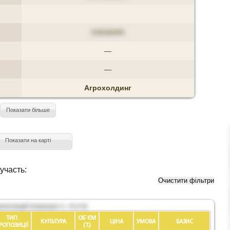
03568089
—
—
Агрохолдинг
Показати більше
Показати на карті
участь:
Очистити фільтри
пропозицій (показано 1—6 із 6)
ТИП
ОБ`ЄМ
КУЛЬТУРА
ЦІНА
УМОВА
БАЗИС
РОПОЗИЦIЇ
(Т.)