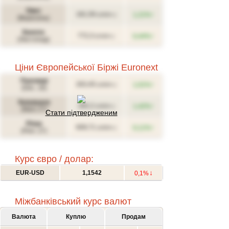
Овес
↑
181,59
1,21%
(USD/т.)
(Вересень)
Канола
↑
772,3
0,44%
(CAD/т.)
(Листопад)
Ціни Європейської Біржі Euronext
Пшениця
↑
263,45
1,01%
(USD/т.)
(Déc. 26)
Кукурудза
↑
282,2
1,42%
(USD/т.)
(Mars 27)
Стати підтвердженим
Ріпак
↑
609,71
0,11%
(USD/т.)
(Févr. 27)
Курс євро / долар:
↓
EUR-USD
1,1542
0,1%
Міжбанківський курс валют
Валюта
Куплю
Продам