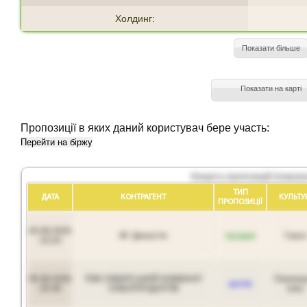
Холдинг:
Показати більше
Показати на карті
Пропозиції в яких даний користувач бере участь:
Перейти на біржу
Кількість пропозицій (показан
ТИП
ДАТА
КОНТРАГЕНТ
КУЛЬТУ
ПРОПОЗИЦIЇ
05.08.2026
ФГ Династія
продам
Горох
23:24
05.08.2026
ТОВ СКВИРСЬКИЙ КОМБІНАТ
Пшениц
куплю
20:39
ХЛІБОПРОДУКТІВ
клас