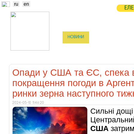
ru
en
ЕЛЕ
НОВИНИ
БІРЖА
СТАТИСТ
ТРЕЙДЕРИ
ВИРОБНИКИ
ЕЛЕ
Опади у США та ЄС, спека в
покращення погоди в Аргент
ринки зерна наступного тиж
2024-05-10 11:46:20
Сильні дощі
Центральний
США
затрим