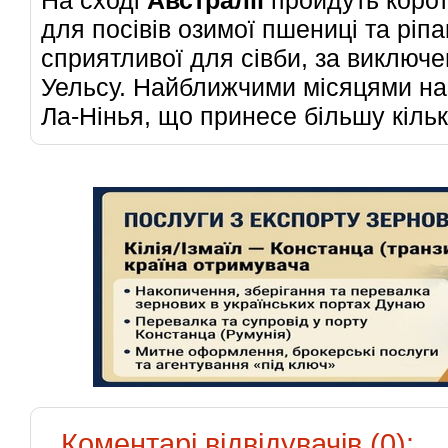
для посівів озимої пшениці та ріпа
сприятливої для сівби, за виключ
Уельсу. Найближчими місяцями на
Ла-Нінья, що принесе більшу кільк
Коментарі відвідувачів (0):