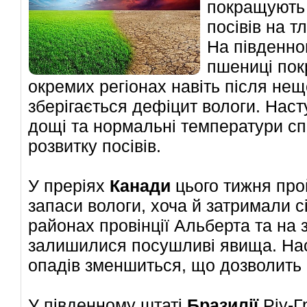
покращують 
посівів на т
На південном
пшениці пок
окремих регіонах навіть після не
зберігається дефіцит вологи. Наст
дощі та нормальні температури сп
розвитку посівів.
У преріях
Канади
цього тижня про
запаси вологи, хоча й затримали с
районах провінції Альберта та на 
залишилися посушливі явища. Наст
опадів зменшиться, що дозволить 
У південному штаті
Бразилії
Ріу-Г