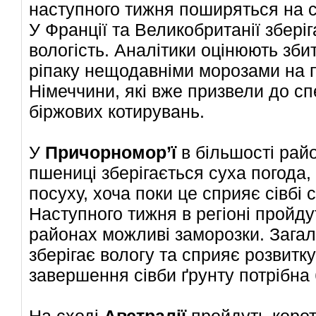
наступного тижня поширяться на сх
У Франції та Великобританії збері
вологість. Аналітики оцінюють збит
ріпаку нещодавніми морозами на п
Німеччини, які вже призвели до с
біржових котирувань.
У
Причорномор’ї
в більшості рай
пшениці зберігається суха погода,
посуху, хоча поки це сприяє сівбі
Наступного тижня в регіоні пройдут
районах можливі заморозки. Зага
зберігає вологу та сприяє розвитку
завершення сівби ґрунту потрібна 
На сході
Австралії
пройдуть корот