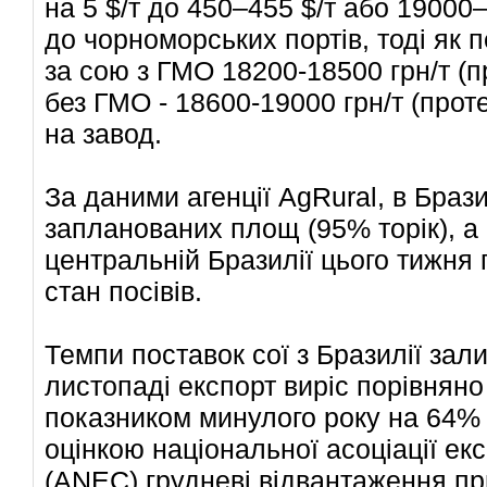
на 5 $/т до 450–455 $/т або
19000–
до чорноморських портів, тоді як
за сою з ГМО
18200-18500
грн/т (п
без ГМО -
18600-19000
грн/т (прот
на завод.
За даними агенції AgRural, в Браз
запланованих площ (95% торік), а 
центральній Бразилії цього тижня
стан посівів.
Темпи поставок сої з Бразилії за
листопаді експорт виріс порівняно
показником минулого року на 64% д
оцінкою національної асоціації ек
(ANEC) грудневі відвантаження п