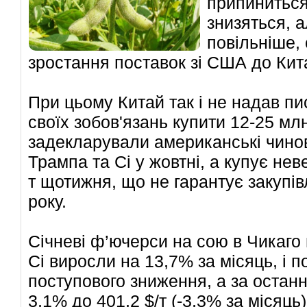
припиниться 
знизяться, 
повільніше,
зростання поставок зі США до Кит
При цьому Китай так і не надав п
своїх зобов'язань купити 12-25 млн
задекларували американські чинов
Трампа та Сі у жовтні, а купує неве
т щотижня, що не гарантує закупівл
року.
Січневі ф’ючерси на сою в Чикаго 
Сі виросли на 13,7% за місяць, і 
поступового зниження, а за остан
3,1% до 401,2 $/т (-3,3% за місяць