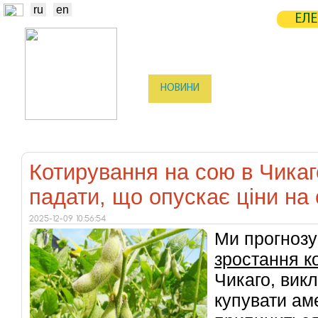
ru
en
ЕЛЕ
НОВИНИ
БІРЖА
СТАТИСТ
ТРЕЙДЕРИ
ВИРОБНИКИ
ЕЛЕ
Котирування на сою в Чика
падати, що опускає ціни на 
2025-12-09 10:56:54
Ми прогноз
зростання к
Чикаго, вик
купувати ам