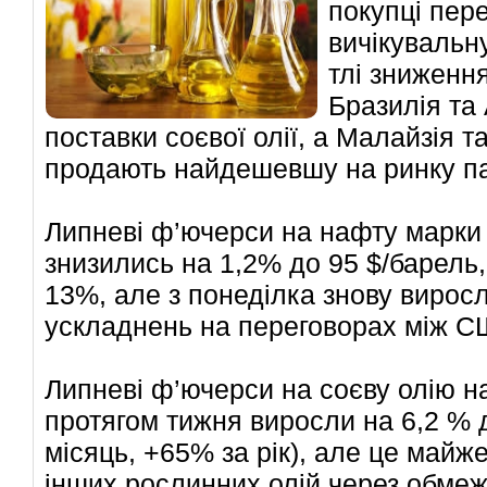
покупці пер
вичікувальн
тлі зниженн
Бразилія та
поставки соєвої олії, а Малайзія т
продають найдешевшу на ринку па
Липневі ф’ючерси на нафту марки 
знизились на 1,2% до 95 $/барель,
13%, але з понеділка знову виросл
ускладнень на переговорах між С
Липневі ф’ючерси на соєву олію н
протягом тижня виросли на 6,2 % д
місяць, +65% за рік), але це майж
інших рослинних олій через обмеж