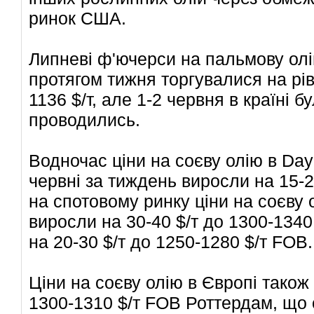
ринок США.
Липневі ф'ючерси на пальмову олі
протягом тижня торгувалися на рівн
1136 $/т, але 1-2 червня в країні б
проводились.
Водночас ціни на соєву олію в Dayl
червні за тиждень виросли на 15-20 
на спотовому ринку ціни на соєву 
виросли на 30-40 $/т до 1300-1340 
на 20-30 $/т до 1250-1280 $/т FOB.
Ціни на соєву олію в Європі також
1300-1310 $/т FOB Роттердам, що 