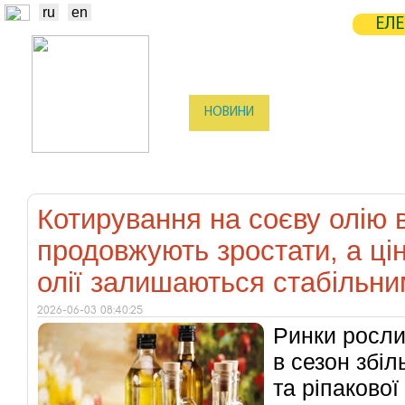
ru
en
ЕЛЕ
НОВИНИ
БІРЖА
СТАТИСТ
ТРЕЙДЕРИ
ВИРОБНИКИ
ЕЛЕ
Котирування на соєву олію 
продовжують зростати, а цін
олії залишаються стабільн
2026-06-03 08:40:25
Ринки росли
в сезон збіл
та ріпакової