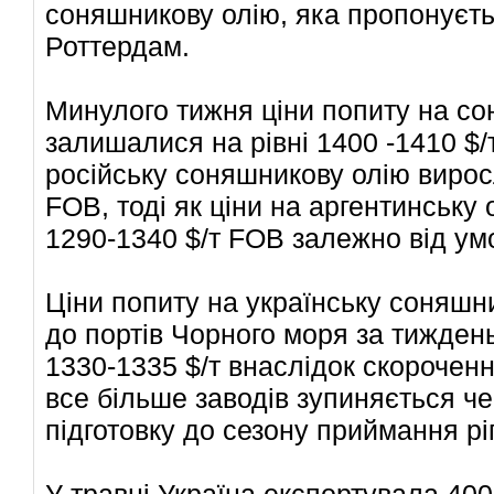
соняшникову олію, яка пропонуєть
Роттердам.
Минулого тижня ціни попиту на сон
залишалися на рівні 1400 -1410 $/
російську соняшникову олію виросл
FOB, тоді як ціни на аргентинську
1290-1340 $/т FOB залежно від ум
Ціни попиту на українську соняшн
до портів Чорного моря за тиждень
1330-1335 $/т внаслідок скороченн
все більше заводів зупиняється че
підготовку до сезону приймання рі
У травні Україна експортувала 400 