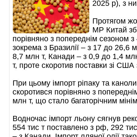
2025 р), з ни
Протягом жо
МР Китай зб
порівняно з попереднім сезоном з 4
зокрема з Бразилії – з 17 до 26,6 м
8,7 млн т, Канади – з 0,9 до 1,4 мл
т, проте скоротив поставки зі США з
При цьому імпорт ріпаку та каноли
скоротився порівняно з попереднім
млн т, що стало багаторічним міні
Водночас імпорт льону сягнув реко
554 тис т поставлено з рф, 292 тис 
– з Канади. Імпорт лляної олії тако