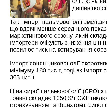
олії, хоча н
дешевшої соє
Так, імпорт пальмової олії зменши
що вдвічі менше середнього пока
маркетингового сезону, який склада
Імпортери очікують зниження цін 
посилює тиск на котирування соєво
Імпорт соняшникової олії скоротив
мінімуму 180 тис т, тоді як імпорт 
363 тис т.
Ціна сирої пальмової олії (СРО) з 
травні складає 1050 $/т C&F (вклю
страхуванням та фрахтом), сирої со