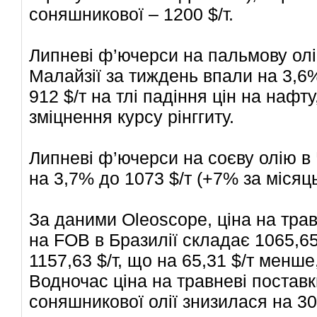
соняшникової – 1200 $/т.
Липневі ф’ючерси на пальмову олі
Малайзії за тиждень впали на 3,6%
912 $/т на тлі падіння цін на нафт
зміцнення курсу рінггиту.
Липневі ф’ючерси на соєву олію в
на 3,7% до 1073 $/т (+7% за місяць
За даними Oleoscope, ціна на трав
на FOB в Бразилії складає 1065,65
1157,63 $/т, що на 65,31 $/т менше,
Водночас ціна на травневі поставк
соняшникової олії знизилася на 30