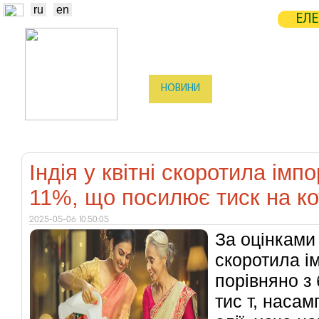
ru
en
ЕЛЕ
НОВИНИ
БІРЖА
СТАТИСТ
ТРЕЙДЕРИ
ВИРОБНИКИ
ЕЛЕ
Індія у квітні скоротила імп
11%, що посилює тиск на к
2025-05-06 10:50:05
За оцінками 
скоротила і
порівняно з
тис т, наса