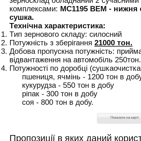
зерносклад обладнаний 2 сучасними
комплексами:
МС1195 ВЕМ -
нижня 
сушка.
Технічна характеристика:
Тип зернового складу: силосний
Потужність з зберігання
21000 тон
.
Добова пропускна потужність: прийма
відвантаження на автомобіль 250тон.
Потужності по доробці (сушкаочистка
пшениця, ячмінь - 1200 тон в доб
кукурудза - 550 тон в добу
ріпак - 300 тон в добу
соя - 800 тон в добу.
Показати на карті
Пропозиції в яких даний корис