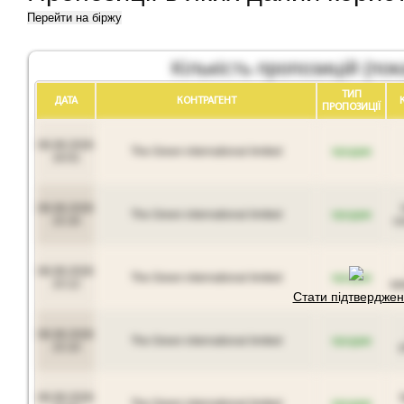
Перейти на біржу
Кількість пропозицій (пок
ТИП
ДАТА
КОНТРАГЕНТ
ПРОПОЗИЦIЇ
06.08.2026
The Green international limited
продам
16:01
06.08.2026
The Green international limited
продам
15:16
с
06.08.2026
The Green international limited
продам
15:12
ку
Стати підтвердже
06.08.2026
The Green international limited
продам
15:10
06.08.2026
The Green international limited
продам