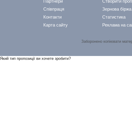
Партнери
Створити проп
Співпраця
Зернова біржа
Контакти
Статистика
Карта сайту
Реклама на са
Заборонено копіювати мате
Який тип пропозицiї ви хочете зробити?