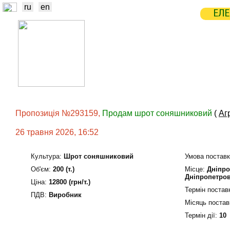
ru
en
ЕЛЕ
НОВИНИ
БІРЖА
СТАТИСТ
ТРЕЙДЕРИ
ВИРОБНИКИ
ЕЛЕ
Пропозиція №293159,
Продам шрот соняшниковий
(
Аг
26 травня 2026, 16:52
Культура:
Шрот соняшниковий
Умова поставк
Об'єм:
200 (т.)
Мiсце:
Дніпро
Дніпропетро
Ціна:
12800 (грн/т.)
Термін постав
ПДВ:
Виробник
Місяць постав
Термін дiї:
10