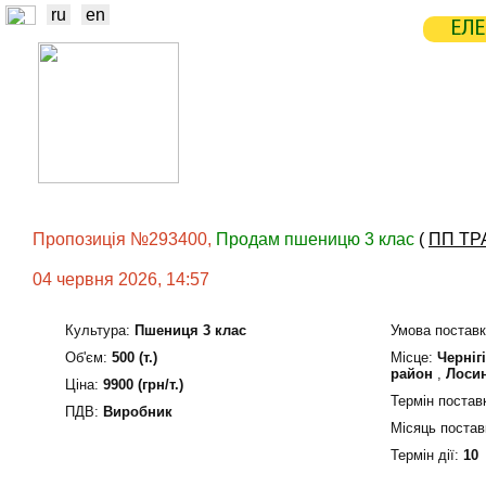
ru
en
ЕЛЕ
НОВИНИ
БІРЖА
СТАТИСТ
ТРЕЙДЕРИ
ВИРОБНИКИ
ЕЛЕ
Пропозиція №293400,
Продам пшеницю 3 клас
(
ПП ТР
04 червня 2026, 14:57
Культура:
Пшениця 3 клас
Умова поставк
Об'єм:
500 (т.)
Мiсце:
Черніг
район
,
Лосин
Ціна:
9900 (грн/т.)
Термін постав
ПДВ:
Виробник
Місяць постав
Термін дiї:
10