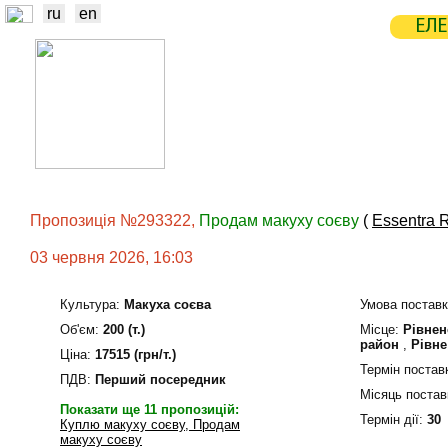
ru
en
ЕЛЕ
НОВИНИ
БІРЖА
СТАТИСТ
ТРЕЙДЕРИ
ВИРОБНИКИ
ЕЛЕ
Пропозиція №293322,
Продам макуху соєву
(
Essentra 
03 червня 2026, 16:03
Культура:
Макуха соєва
Умова поставк
Об'єм:
200 (т.)
Мiсце:
Рівнен
район
,
Рівне
Ціна:
17515 (грн/т.)
Термін постав
ПДВ:
Перший посередник
Місяць постав
Показати ще 11 пропозицій:
Термін дiї:
30
Куплю макуху соєву, Продам
макуху соєву