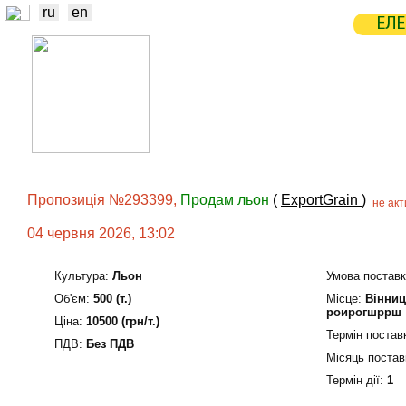
ru
en
ЕЛЕ
НОВИНИ
БІРЖА
СТАТИСТ
ТРЕЙДЕРИ
ВИРОБНИКИ
ЕЛЕ
Пропозиція №293399,
Продам льон
(
ExportGrain
)
не ак
04 червня 2026, 13:02
Культура:
Льон
Умова поставк
Об'єм:
500 (т.)
Мiсце:
Вінниц
роирогшррш
Ціна:
10500 (грн/т.)
Термін постав
ПДВ:
Без ПДВ
Місяць постав
Термін дiї:
1