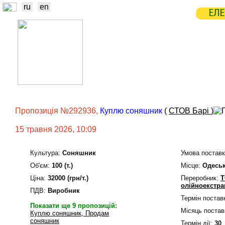
ru
en
ЕЛЕ
НОВИНИ
БІРЖА
СТАТИСТ
ТРЕЙДЕРИ
ВИРОБНИКИ
ЕЛЕ
Пропозиція №292936,
Куплю соняшник
(
СТОВ Барі
)
15 травня 2026, 10:09
Культура:
Соняшник
Умова поставк
Об'єм:
100 (т.)
Мiсце:
Одеськ
Ціна:
32000 (грн/т.)
Переробник:
Т
олійноекстра
ПДВ:
Виробник
Термін постав
Показати ще 9 пропозицій:
Місяць постав
Куплю соняшник, Продам
соняшник
Термін дiї:
30