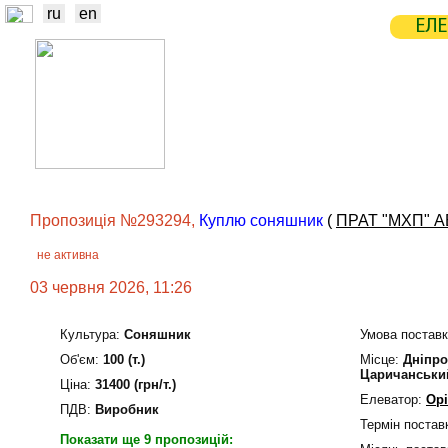
ru
en
ЕЛЕ
НОВИНИ
БІРЖА
СТАТИСТ
ТРЕЙДЕРИ
ВИРОБНИКИ
ЕЛЕ
Пропозиція №293294,
Куплю соняшник
(
ПРАТ "МХП" 
не активна
03 червня 2026, 11:26
Культура:
Соняшник
Умова поставк
Об'єм:
100 (т.)
Мiсце:
Дніпро
Царичанськи
Ціна:
31400 (грн/т.)
Елеватор:
Орі
ПДВ:
Виробник
Термін постав
Показати ще 9 пропозицій: