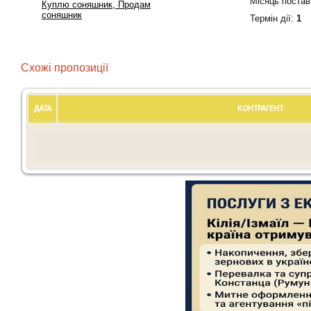
Місяць постав
Куплю соняшник, Продам
соняшник
Термін дiї:
1
Схожі пропозиції
ДАТА
КОНТРАГЕНТ