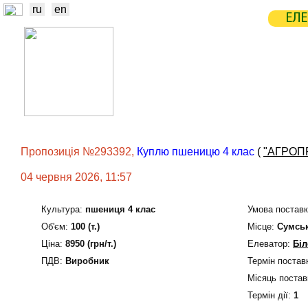
ru
en
ЕЛЕ
НОВИНИ
БІРЖА
СТАТИСТ
ТРЕЙДЕРИ
ВИРОБНИКИ
ЕЛЕ
Пропозиція №293392,
Куплю пшеницю 4 клас
(
"АГРОП
04 червня 2026, 11:57
Культура:
пшениця 4 клас
Умова поставк
Об'єм:
100 (т.)
Мiсце:
Сумськ
Ціна:
8950 (грн/т.)
Елеватор:
Біл
ПДВ:
Виробник
Термін постав
Місяць постав
Термін дiї:
1