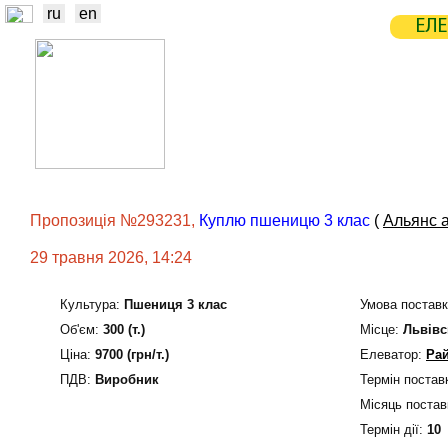
ru
en
ЕЛЕ
НОВИНИ
БІРЖА
СТАТИСТ
ТРЕЙДЕРИ
ВИРОБНИКИ
ЕЛЕ
Пропозиція №293231,
Куплю пшеницю 3 клас
(
Альянс 
29 травня 2026, 14:24
Культура:
Пшениця 3 клас
Умова поставк
Об'єм:
300 (т.)
Мiсце:
Львівс
Ціна:
9700 (грн/т.)
Елеватор:
Рай
ПДВ:
Виробник
Термін постав
Місяць постав
Термін дiї:
10