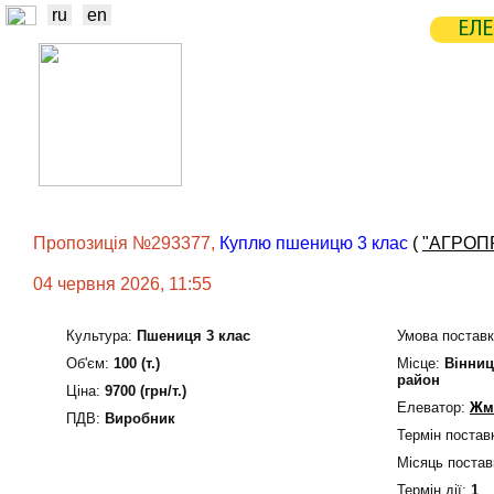
ru
en
ЕЛЕ
НОВИНИ
БІРЖА
СТАТИСТ
ТРЕЙДЕРИ
ВИРОБНИКИ
ЕЛЕ
Пропозиція №293377,
Куплю пшеницю 3 клас
(
"АГРОП
04 червня 2026, 11:55
Культура:
Пшениця 3 клас
Умова поставк
Об'єм:
100 (т.)
Мiсце:
Вінниц
район
Ціна:
9700 (грн/т.)
Елеватор:
Жм
ПДВ:
Виробник
Термін постав
Місяць постав
Термін дiї:
1