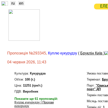
ru
en
ЕЛЕ
НОВИНИ
БІРЖА
СТАТИСТ
ТРЕЙДЕРИ
ВИРОБНИКИ
ЕЛЕ
Пропозиція №293345,
Куплю кукурудзу
(
Бруклін Київ
)
04 червня 2026, 11:43
Культура:
Кукурудза
Умова поставк
Об'єм:
100 (т.)
Термінал:
Бру
Ціна:
11251 (грн/т.)
Порт:
"Одесь
порт" ДП
ПДВ:
Виробник
Термін постав
Показати ще 61 пропозицій:
Місяць постав
Куплю кукурудзу | Продам
кукурудзу
Термін дiї:
1