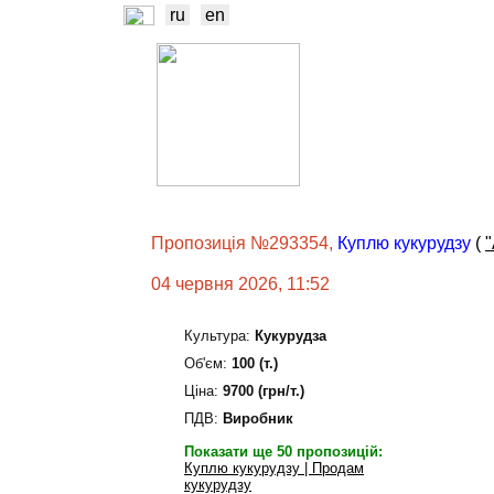
ru
en
НОВИНИ
БІР
ТРЕЙДЕРИ
ВИ
Пропозиція №293354,
Куплю кукурудзу
(
04 червня 2026, 11:52
Культура:
Кукурудза
Об'єм:
100 (т.)
Ціна:
9700 (грн/т.)
ПДВ:
Виробник
Показати ще 50 пропозицій:
Куплю кукурудзу | Продам
кукурудзу