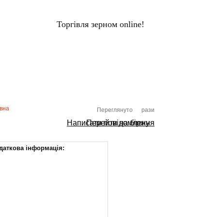
Торгівля зерном online!
ЦІНИ НА ЗЕРНО
Вхід
ХОЛДИНГИ
ПЕРЕРОБНИКИ
ивна
Переглянуто
рази
Написати повідомлення
Перейти на біржу
даткова інформація: