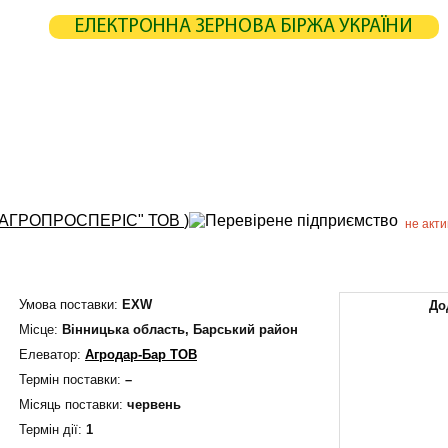
ЕЛЕКТРОННА ЗЕРНОВА БІРЖА УКРАЇНИ
ЖА
СТАТИСТИКА
КАРТА
РОЗРАХУНКИ
ПАРТНЕРИ
РОБНИКИ
ЕЛЕВАТОРИ
ЕКСПЕДИТОРИ
ПОРТИ
ТЕРМІНАЛИ
"АГРОПРОСПЕРІС" ТОВ
)
не акт
Умова поставки:
EXW
До
Мiсце:
Вінницька область,
Барський район
Елеватор:
Агродар-Бар ТОВ
Термін поставки:
–
Місяць поставки:
червень
Термін дiї:
1