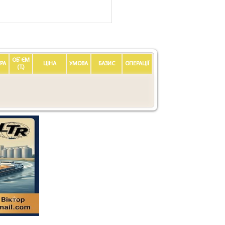
ОБ`ЄМ
РА
ЦIНА
УМОВА
БАЗИС
ОПЕРАЦІЇ
(Т.)