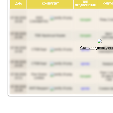
ТИП
ДАТА
КОНТРАГЕНТ
КУЛЬТУ
ПРЕДЛОЖЕНИЯ
07.08.2026
ООО
продам
Рожь 2 к
19:28
САНАВИТАС
07.08.2026
Шрот
ТОВ Українські Корми
продам
15:39
рапсов
Стать подтвержде
07.08.2026
Ячмен
СТОВ Барі
куплю
14:30
пивоваре
07.08.2026
СТОВ Барі
куплю
Кукуру
14:29
Рапс 1 к
07.08.2026
Five Grains
продам
35 мкм 
13:11
Limited
ГМО
07.08.2026
МХП Вердант
куплю
Соевое м
12:29