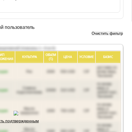
ый пользователь
Очистить фильтр
редложений (показаны 1—6 из 6)
ТИП
ОБЪЕМ
КУЛЬТУРА
ЦЕНА
УСЛОВИЕ
БАЗИС
ЛОЖЕНИЯ
(Т.)
доставка по
одам
Рис
2000
550 USD
CIF
всему миру,
Танзания
по всему
Семена
миру, в
одам
15000
310 USD
CIF
подсолнечника
любой порт,
Танзания
по всему
Масло
миру, в
одам
1000
700 USD
CIF
кукурузное
любой порт,
Танзания
ть подтвержденным
по всему
Масло
миру, в
одам
1000
300 USD
CIF