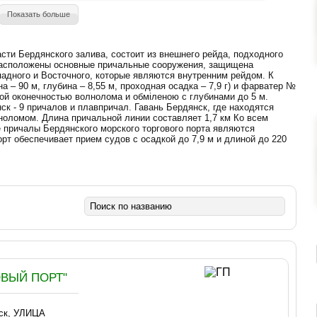
Показать больше
сти Бердянского залива, состоит из внешнего рейда, подходного
 расположены основные причальные сооружения, защищена
падного и Восточного, которые являются внутренним рейдом. К
а – 90 м, глубина – 8,55 м, проходная осадка – 7,9 г) и фарватер №
ной оконечностью волнолома и обміленою с глубинами до 5 м.
нск - 9 причалов и плавпричал. Гавань Бердянск, где находятся
оломом. Длина причальной линии составляет 1,7 км Ко всем
 причалы Бердянского морского торгового порта являются
рт обеспечивает прием судов с осадкой до 7,9 м и длиной до 220
ВЫЙ ПОРТ"
нск, УЛИЦА