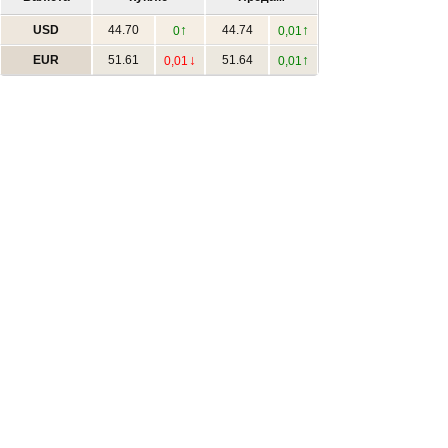
↑
↑
USD
44.70
44.74
0
0,01
↓
↑
EUR
51.61
51.64
0,01
0,01