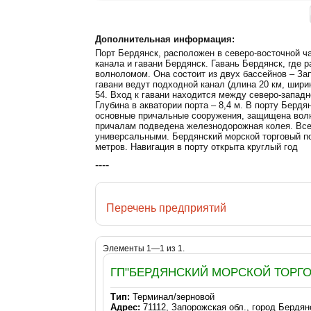
Дополнительная информация:
Порт Бердянск, расположен в северо-восточной ча
канала и гавани Бердянск. Гавань Бердянск, где
волноломом. Она состоит из двух бассейнов – За
гавани ведут подходной канал (длина 20 км, ширин
54. Вход к гавани находится между северо-запад
Глубина в акватории порта – 8,4 м. В порту Бердя
основные причальные сооружения, защищена волн
причалам подведена железнодорожная колея. Все
универсальными. Бердянский морской торговый по
метров. Навигация в порту открыта круглый год
----
Перечень предприятий
Элементы 1—1 из 1.
ГП"БЕРДЯНСКИЙ МОРСКОЙ ТОРГО
Тип:
Терминал/зерновой
Адрес:
71112, Запорожская обл., город Бердя