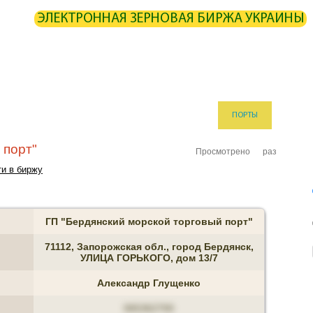
ЭЛЕКТРОННАЯ ЗЕРНОВАЯ БИРЖА УКРАИНЫ
ИРЖА
СТАТИСТИКА
КАРТА
РАСЧЕТЫ
ПАРТНЕРЫ
ОИЗВОДИТЕЛИ
ЭЛЕВАТОРЫ
ЭКСПЕДИТОРЫ
ПОРТЫ
ТЕРМИ
 порт"
Просмотрено
раз
и в биржу
ГП "Бердянский морской торговый порт"
71112, Запорожская обл., город Бердянск,
УЛИЦА ГОРЬКОГО, дом 13/7
Александр Глущенко
065362700