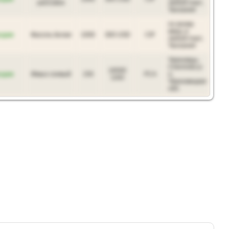
рапсовое
любой порт,
Танзания
по всему
миру, в
одам
Фасоль белая
1000
300 USD
CIF
любой порт,
Танзания
Черновцы,
Chernivtsi р-
16500
одам
Жмых соевый
150
FCA
н,
UAH
Черновицкая
обл.