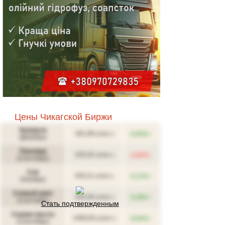
Цены Чикагской Биржи
Кукуруза
↑
181,09
0,05%
(USD/т.)
(Декабрь)
Пшеница
↓
233,32
1,01%
(USD/т.)
(Сентябрь)
Соя
↑
432,11
0,11%
(USD/т.)
(Ноябрь)
Соевый шрот
↑
343,26
0,39%
(USD/т.)
(Сентябрь)
Стать подтвержденным
Соевое масло
↑
1493,63
0,04%
(USD/т.)
(Сентябрь)