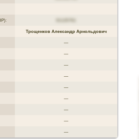
IP):
01125761
Трощенков Александр Арнольдович
—
—
—
—
—
—
—
—
—