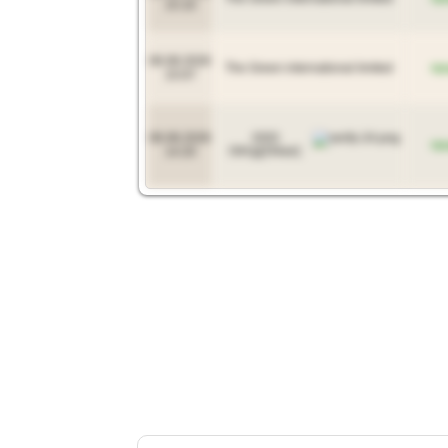
15:10
06.08.2026
The Green international limited
пр
15:07
06.08.2026
ООО
пр
14:20
ПРОДТРАНС