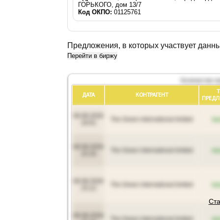
ГОРЬКОГО, дом 13/7
Код ОКПО:
01125761
Предложения, в которых участвует данн
Перейти в биржу
Количество п
ДАТА
КОНТРАГЕНТ
ПРЕД
06.08.2026
The Green international limited
пр
16:01
06.08.2026
The Green international limited
пр
15:16
06.08.2026
The Green international limited
пр
15:12
Ста
06.08.2026
The Green international limited
пр