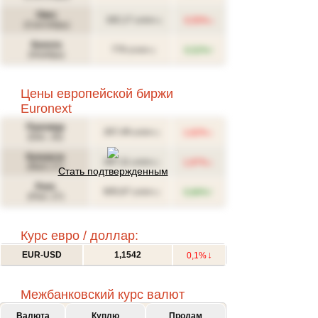
Овес
↓
182,17
0,55%
(USD/т.)
(Сентябрь)
Канола
↑
770
0,52%
(CAD/т.)
(Ноябрь)
Цены европейской биржи
Euronext
Пшеница
↓
267,49
1,62%
(USD/т.)
(Déc. 26)
Кукуруза
↓
287,11
1,97%
(USD/т.)
(Mars 27)
Стать подтвержденным
Рапс
↑
605,67
0,66%
(USD/т.)
(Févr. 27)
Курс евро / доллар:
↓
EUR-USD
1,1542
0,1%
Межбанковский курс валют
Валюта
Куплю
Продам