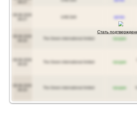
09:27
09.08.2026
UAB Zelli
куплю
09:27
Стать подтвержде
09.08.2026
The Green international limited
продам
09:20
09.08.2026
The Green international limited
продам
09:20
09.08.2026
The Green international limited
продам
09:20