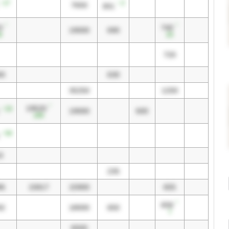
↑ 17
↑ 2
7650
301
↑
↑
3
740
19000
690
8
20
720
00
630
35250
1200
↑
19520
↑ 33
19000
600
180
↑ 50
3
235
86
15817
15900
655
↑
658
82
18000
650
7
6500