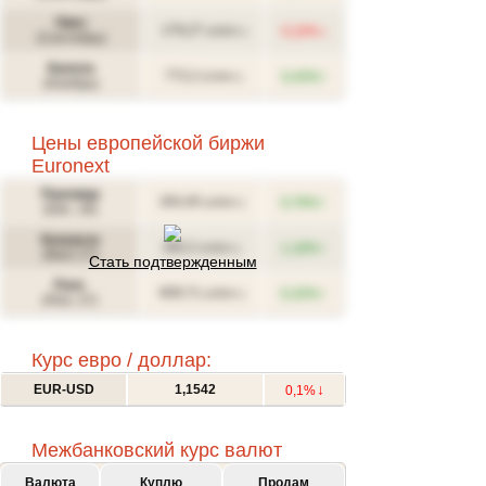
Овес
↓
179,27
0,16%
(USD/т.)
(Сентябрь)
Канола
↑
772,2
0,43%
(CAD/т.)
(Ноябрь)
Цены европейской биржи
Euronext
Пшеница
↑
263,45
0,76%
(USD/т.)
(Déc. 26)
Кукуруза
↑
282,2
1,18%
(USD/т.)
(Mars 27)
Стать подтвержденным
Рапс
↑
609,71
0,33%
(USD/т.)
(Févr. 27)
Курс евро / доллар:
↓
EUR-USD
1,1542
0,1%
Межбанковский курс валют
Валюта
Куплю
Продам