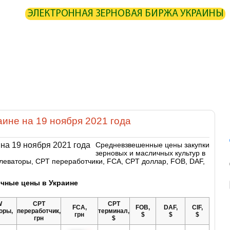
ЭЛЕКТРОННАЯ ЗЕРНОВАЯ БИРЖА УКРАИНЫ
ИРЖА
СТАТИСТИКА
КАРТА
РАСЧЕТЫ
ПАРТНЕРЫ
ОИЗВОДИТЕЛИ
ЭЛЕВАТОРЫ
ЭКСПЕДИТОРЫ
ПОРТЫ
ТЕРМИ
аине на 19 ноября 2021 года
Средневзвешенные цены закупки
зерновых и масличных культур в
леваторы, CPT переработчики, FCA, CPT доллар, FOB, DAF,
чные цены в Украине
W
CPT
CPT
FCA,
FOB,
DAF,
CIF,
оры,
переработчик,
терминал,
грн
$
$
$
грн
$