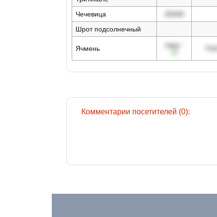
Чечевица
25500
Шрот подсолнечный
↑
7950
Ячмень
731
20
Комментарии посетителей (0):