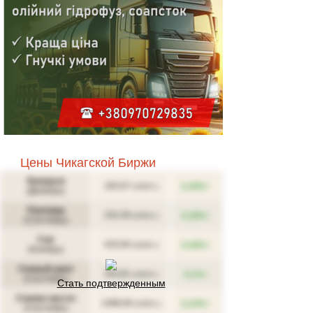
Цены Чикагской Биржи
Кукуруза
↑
182,67
0,49%
(USD/т.)
(Декабрь)
Пшеница
↑
232,59
0,28%
(USD/т.)
(Сентябрь)
Соя
↑
433,94
0,28%
(USD/т.)
(Ноябрь)
Соевый шрот
↑
343,81
0,1%
(USD/т.)
(Сентябрь)
Стать подтвержденным
Соевое масло
↑
1496,94
0,24%
(USD/т.)
(Сентябрь)