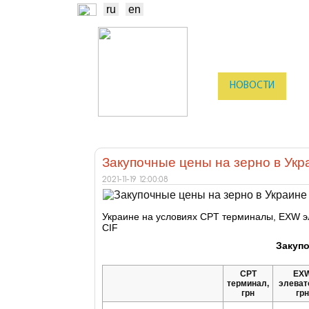
ru
en
НОВОСТИ
Б
ТРЕЙДЕРЫ
ПР
Закупочные цены на зерно в Укр
2021-11-19 12:00:08
Украине на условиях CPT терминалы, EXW э
CIF
Закупо
CPT
EX
терминал,
элеват
грн
грн