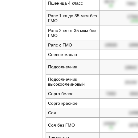
8670
Пшеница 4 класс
7983
30
Рапс 1 кл до 35 мкм без
1756
ГМО
243
Рапс 2 кл от 35 мкм без
ГМО
Рапс с ГМО
19500
189
Соевое масло
Подсолнечник
18842
Подсолнечник
20150
высокоолеиновый
Сорго белое
7450
656
Сорго красное
Соя
149
↑
19300
Соя без ГМО
187
75
Тритикале