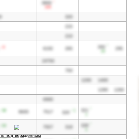
↓
3800
100
0
320
215
210
↑
260
↓ 6
6192
265
295
15
19750
750
1200
1400
1280
1260
6900
↑
321
↑ 38
↑ 1
8600
7517
320
1
↑
328
↑ 34
7557
318
1
ть подтвержденным