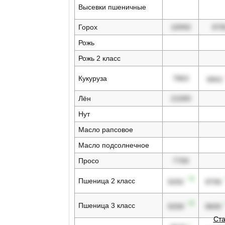
Высевки пшеничные
Горох
10050
970
Рожь
Рожь 2 класс
Кукуруза
7863
6841
Лён
21000
Нут
Масло рапсовое
Масло подсолнечное
Просо
7700
↑ 9
Пшеница 2 класс
9292
8706
↑ 8
Пшеница 3 класс
9258
8600
Ста
↑