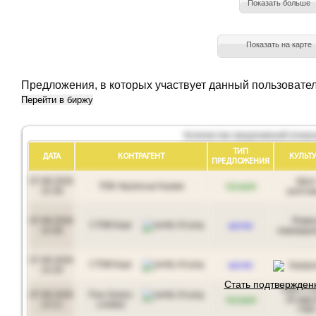
Показать больше
Показать на карте
Предложения, в которых участвует данный пользовате
Перейти в биржу
Количество предложений (показ
ТИП
ДАТА
КОНТРАГЕНТ
КУЛЬТУ
ПРЕДЛОЖЕНИЯ
07.08.2026
Шро
ТОВ Українські Корми
продам
15:39
рапсо
07.08.2026
Ячме
СТОВ Барі
куплю
14:30
пивовар
07.08.2026
СТОВ Барі
куплю
Кукуру
14:29
Стать подтвержде
Рапс 1 к
07.08.2026
Five Grains
продам
35 мкм 
13:11
Limited
ГМО