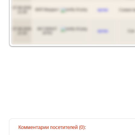
07.08.2026
МХП Вердант
куплю
Соевое 
12:29
07.08.2026
ФХ ГАРАНТ
куплю
Соя
12:16
АГРО
Комментарии посетителей (0):