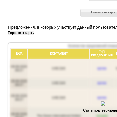
Показать на карте
Предложения, в которых участвует данный пользовате
Перейти в биржу
Количество предложений (показ
ТИП
ДАТА
КОНТРАГЕНТ
ПРЕДЛОЖЕНИЯ
09.08.2026
UAB Zelli
куплю
09:27
09.08.2026
UAB Zelli
куплю
09:27
09.08.2026
UAB Zelli
куплю
09:27
Стать подтвержде
09.08.2026
The Green international limited
продам