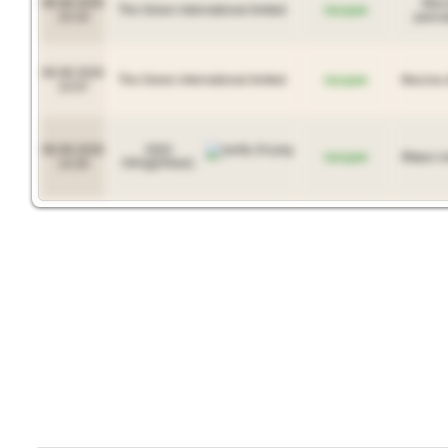
06.08.2026
Мас
The Green international limited
продам
15:10
рапсо
06.08.2026
The Green international limited
продам
Фасоль 
15:07
06.08.2026
ООО
продам
Жмых с
14:20
ПРОДТРАНС