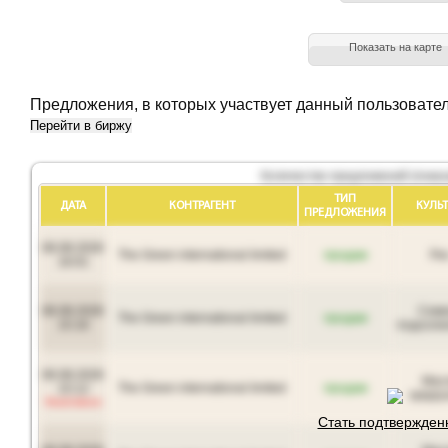
Показать на карте
Предложения, в которых участвует данный пользовате
Перейти в биржу
Количество предложений (показ
ТИП
ДАТА
КОНТРАГЕНТ
КУЛЬТ
ПРЕДЛОЖЕНИЯ
06.08.2026
The Green international limited
продам
Ри
16:01
06.08.2026
Семе
The Green international limited
продам
15:16
подсолн
06.08.2026
Мас
The Green international limited
продам
15:12
кукуру
Неактивное
Стать подтвержде