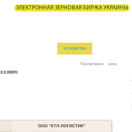
ЭЛЕКТРОННАЯ ЗЕРНОВАЯ БИРЖА УКРАИНЫ
ИРЖА
СТАТИСТИКА
КАРТА
РАСЧЕТЫ
ПАРТНЕРЫ
ОИЗВОДИТЕЛИ
ЭЛЕВАТОРЫ
ЭКСПЕДИТОРЫ
ПОРТЫ
ТЕРМИ
Просмотрено
раза
и в биржу
ООО "КТЛ-ЛОГИСТИК"