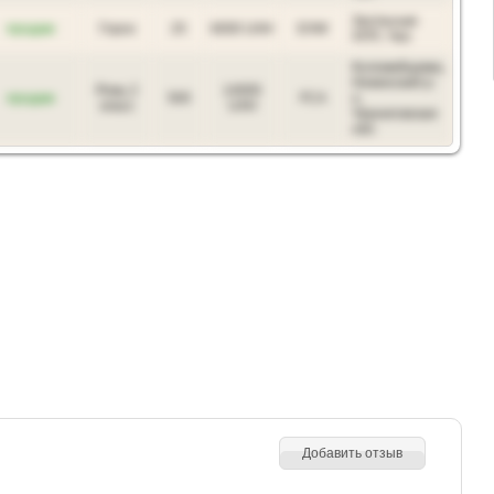
Засільське
продам
Горох
25
6000 UAH
EXW
ХПП, Чао
Коломийцевка,
Нежинский р-
Рожь 2
14000
продам
500
FCA
н,
класс
UAH
Черниговская
обл.
Добавить отзыв