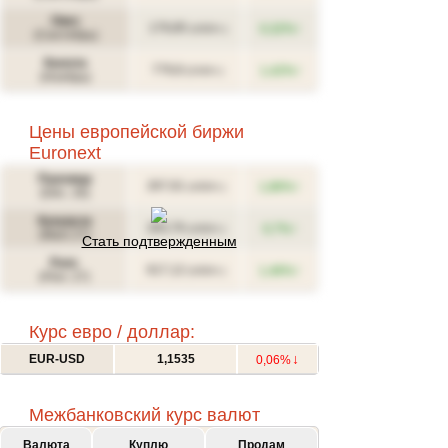
Овес
↑
179,85
0,32%
(USD/т.)
(Сентябрь)
Канола
↑
779,8
1,42%
(CAD/т.)
(Ноябрь)
Цены европейской биржи
Euronext
Пшеница
↑
267,61
1,86%
(USD/т.)
(Déc. 26)
Кукуруза
↑
283,76
0,7%
(USD/т.)
(Mars 27)
Стать подтвержденным
Рапс
↑
617,12
1,46%
(USD/т.)
(Févr. 27)
Курс евро / доллар:
↓
EUR-USD
1,1535
0,06%
Межбанковский курс валют
Валюта
Куплю
Продам