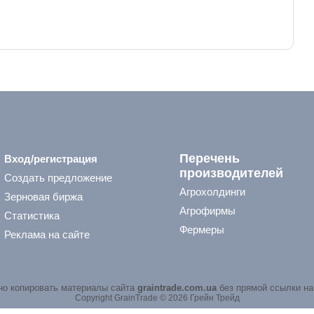
Перечень
Вход/регистрация
производителей
Создать предложение
Агрохолдинги
Зерновая биржа
Агрофирмы
Статистика
Фермеры
Реклама на сайте
о копировать материалы сайта
graintrade.com.ua
без прямой ссылки на
Copyright GrainTrade © 2026 Грейн Трейд