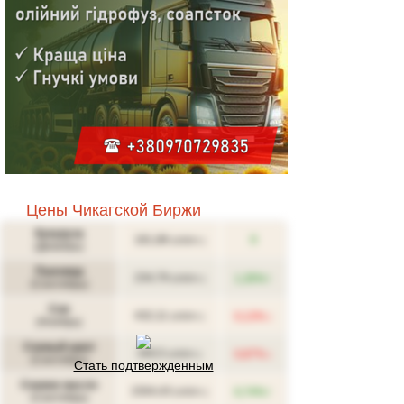
Цены Чикагской Биржи
Кукуруза
181,88
0
(USD/т.)
(Декабрь)
Пшеница
↑
234,79
1,35%
(USD/т.)
(Сентябрь)
Соя
↓
432,11
0,13%
(USD/т.)
(Ноябрь)
Соевый шрот
↓
340,5
0,87%
(USD/т.)
(Сентябрь)
Стать подтвержденным
Соевое масло
↑
1504,43
0,74%
(USD/т.)
(Сентябрь)