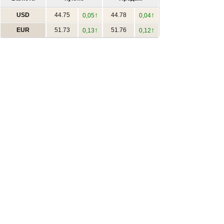
↑
↑
USD
44.75
44.78
0,05
0,04
↑
↑
EUR
51.73
51.76
0,13
0,12