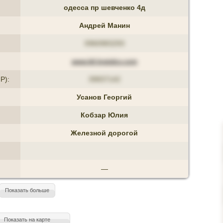
одесса пр шевченко 4д
Андрей Манин
0960983293
www.ktl-logisticv.com
P):
39837142
Усанов Георгий
Кобзар Юлия
Железной дорогой
—
Показать больше
Показать на карте