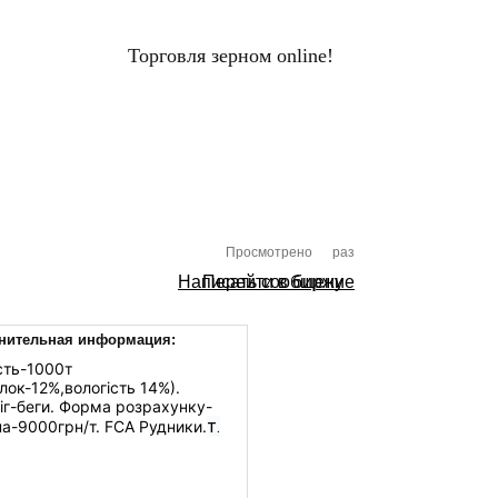
Торговля зерном online!
ЦЕНЫ НА ЗЕРНО
Вход
НАЛЫ
ХОЛДИНГИ
ПЕРЕРАБОТЧИКИ
Просмотрено
раз
Написать сообщение
Перейти в биржу
нительная информация:
ість-1000т
ілок-12%,вологість 14%).
іг-беги. Форма розрахунку-
т.
іна-9000грн/т. FCA Рудники.