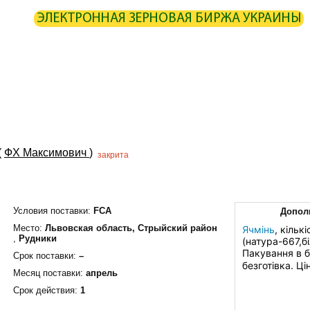
ЭЛЕКТРОННАЯ ЗЕРНОВАЯ БИРЖА УКРАИНЫ
ИРЖА
СТАТИСТИКА
КАРТА
РАСЧЕТЫ
ПАРТНЕРЫ
ОИЗВОДИТЕЛИ
ЭЛЕВАТОРЫ
ЭКСПЕДИТОРЫ
ПОРТЫ
ТЕРМИ
(
ФХ Максимович
)
закрита
Условия поставки:
FCA
Допол
Место:
Львовская область,
Стрыйский район
Ячмінь
, кільк
,
Рудники
(натура-667,б
Пакування в б
Срок поставки:
–
безготівка. Ц
Месяц поставки:
апрель
Срок действия:
1