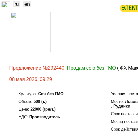
ru
en
ЭЛЕК
НОВОСТИ
БИРЖА
СТАТИ
ТРЕЙДЕРЫ
ПРОИЗВОДИТЕЛИ
Предложение №292440,
Продам сою без ГМО
(
ФХ Мак
08 мая 2026, 09:29
Культура:
Соя без ГМО
Условия поста
Объем:
500 (т.)
Место:
Львовс
,
Рудники
Цена:
22000 (грн/т.)
Срок поставки
НДС:
Производитель
Месяц поставк
Срок действия