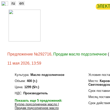
ru
en
ЭЛЕК
НОВОСТИ
БИРЖА
СТАТИ
ТРЕЙДЕРЫ
ПРОИЗВОДИТЕЛИ
Предложение №292716,
Продам масло подсолнечное
(
11 мая 2026, 13:59
Культура:
Масло подсолнечное
Условия поста
Объем:
400 (т.)
Место:
Кирово
Светловодск
Цена:
1299 ($/т.)
Срок поставки
НДС:
Производитель
Месяц поставк
Показать еще 5 предложений:
Срок действия
Куплю подсолнечное масло |
Продам подсолнечное масло