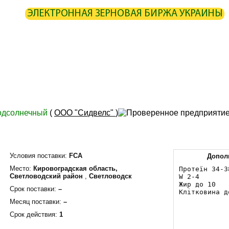
ЭЛЕКТРОННАЯ ЗЕРНОВАЯ БИРЖА УКРАИНЫ
ИРЖА
СТАТИСТИКА
КАРТА
РАСЧЕТЫ
ПАРТНЕРЫ
ОИЗВОДИТЕЛИ
ЭЛЕВАТОРЫ
ЭКСПЕДИТОРЫ
ПОРТЫ
ТЕРМИ
одсолнечный
(
ООО "Сидвелс"
)
Условия поставки:
FCA
Допол
Место:
Кировоградская область,
Протеїн 34-38
Светловодский район
,
Светловодск
W 2-4

Жир до 10

Срок поставки:
–
Клітковина д
Месяц поставки:
–
Срок действия:
1