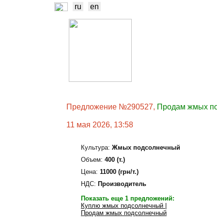
ru
en
НОВОСТИ
Б
ТРЕЙДЕРЫ
ПР
Предложение №290527,
Продам жмых п
11 мая 2026, 13:58
Культура:
Жмых подсолнечный
Объем:
400 (т.)
Цена:
11000 (грн/т.)
НДС:
Производитель
Показать еще 1 предложений:
Куплю жмых подсолнечный |
Продам жмых подсолнечный