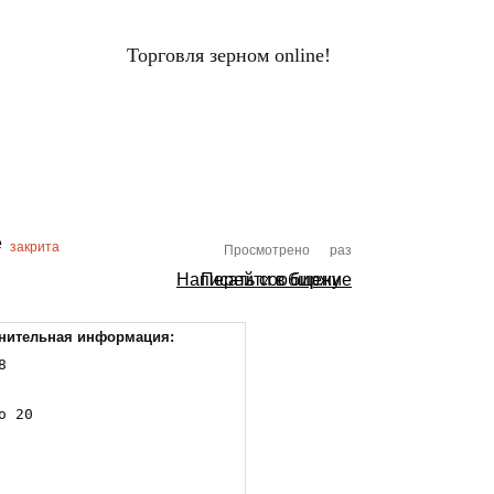
Торговля зерном online!
ЦЕНЫ НА ЗЕРНО
Вход
НАЛЫ
ХОЛДИНГИ
ПЕРЕРАБОТЧИКИ
закрита
Просмотрено
раз
Написать сообщение
Перейти в биржу
нительная информация:


о 20