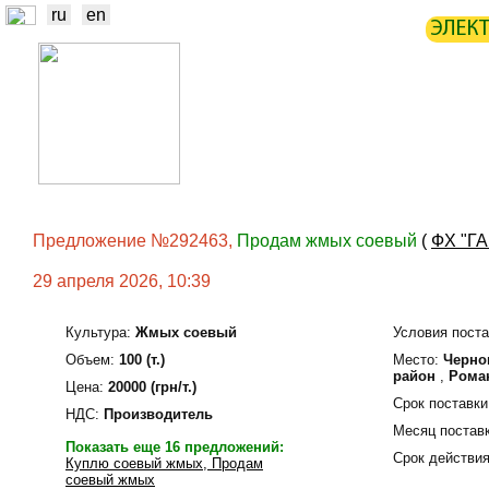
ru
en
ЭЛЕК
НОВОСТИ
БИРЖА
СТАТИ
ТРЕЙДЕРЫ
ПРОИЗВОДИТЕЛИ
Предложение №292463,
Продам жмых соевый
(
ФХ "Г
29 апреля 2026, 10:39
Культура:
Жмых соевый
Условия поста
Объем:
100 (т.)
Место:
Черно
район
,
Рома
Цена:
20000 (грн/т.)
Срок поставки
НДС:
Производитель
Месяц поставк
Показать еще 16 предложений:
Срок действия
Куплю соевый жмых, Продам
соевый жмых