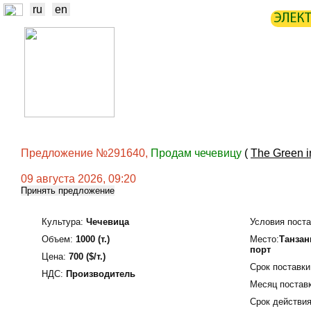
ru
en
ЭЛЕК
НОВОСТИ
БИРЖА
СТАТИ
ТРЕЙДЕРЫ
ПРОИЗВОДИТЕЛИ
Предложение №291640,
Продам чечевицу
(
The Green in
09 августа 2026, 09:20
Принять предложение
Культура:
Чечевица
Условия поста
Объем:
1000 (т.)
Место:
Танзан
порт
Цена:
700 ($/т.)
Срок поставки
НДС:
Производитель
Месяц поставк
Срок действия